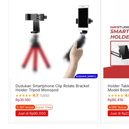
GUDANG [MRH1]
Dudukan Smartphone Clip Rotate Bracket
Holder Tab
Holder Tripod Monopod
Model Boom
★
★
★
★
★
★
★
★
★
★
4.7
4.
(1,610)
Rp
30.160
Rp
90.416
5.367 terjual
4.589 Terjual
Import China
Jual di Rp90.000
Jual di Rp