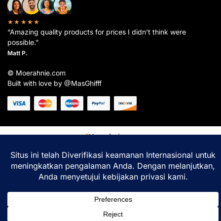
★★★★★
“Amazing quality products for prices I didn’t think were
possible.”
Matt P.
© Moerahnie.com
Built with love by @MasGhifff
Moerahnie.com
dipantau secara real-time oleh
Google Analytics
untuk memastikan
pengalaman belanja terbaik Anda.