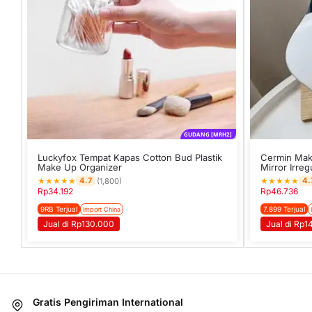
GUDANG [MRH2]
Luckyfox Tempat Kapas Cotton Bud Plastik
Cermin Mak
Make Up Organizer
Mirror Irreg
★
★
★
★
★
★
★
★
★
★
4.7
4.
(1,800)
Rp
34.192
Rp
46.736
9RB Terjual
7.899 Terjual
Import China
Jual di Rp130.000
Jual di Rp
Gratis Pengiriman International