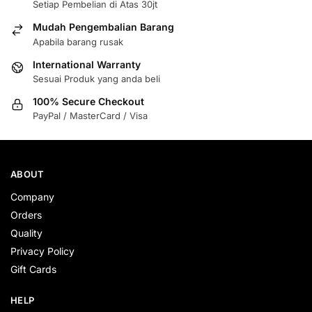
Setiap Pembelian di Atas 30jt
Mudah Pengembalian Barang
Apabila barang rusak
International Warranty
Sesuai Produk yang anda beli
100% Secure Checkout
PayPal / MasterCard / Visa
ABOUT
Company
Orders
Quality
Privacy Policy
Gift Cards
HELP