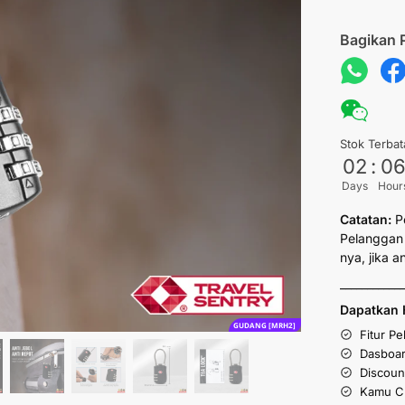
Bagikan 
Stok Terbat
02
:
0
Days
Hour
Catatan:
P
Pelanggan 
nya, jika 
___________
Dapatkan 
GUDANG [MRH2]
Fitur P
Dasboar
Discoun
Kamu Cu