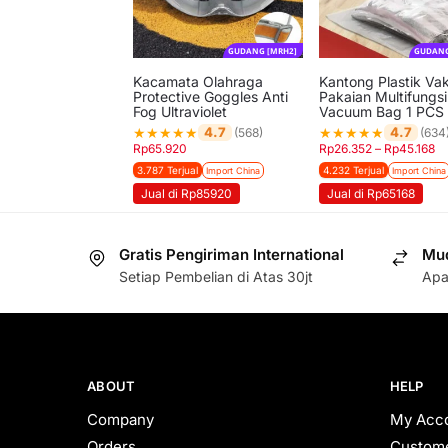
GUDANG [MRH2]
GUDANG
Kacamata Olahraga
Kantong Plastik V
Protective Goggles Anti
Pakaian Multifungsi
Fog Ultraviolet
Vacuum Bag 1 PCS
★
★
★
★
★
★
★
★
★
★
4.7
4.7
(568)
(634
Rp
65.920
Rp
26.352
–
Rp
45.168
3.787 Terjual
4.232 Terjual
Import China
Import China
Jual di Rp85920
Jual di Rp65168
Gratis Pengiriman International
Mud
Setiap Pembelian di Atas 30jt
Apa
ABOUT
HELP
Company
My Acc
Orders
Custome