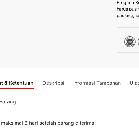
Program R
harus pusi
packing, s
at & Ketentuan
Deskripsi
Informasi Tambahan
Ula
 Barang
 maksimal 3 hari setelah barang diterima.