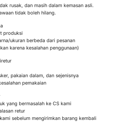
idak rusak, dan masih dalam kemasan asli.
awaan tidak boleh hilang.
ma
t produksi
warna/ukuran berbeda dari pesanan
bukan karena kesalahan penggunaan)
iretur
ker, pakaian dalam, dan sejenisnya
 kesalahan pemakaian
r
oduk yang bermasalah ke CS kami
lasan retur
m kami sebelum mengirimkan barang kembali