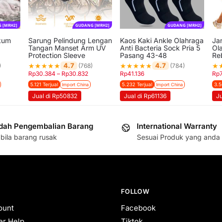
 [MRH2]
GUDANG [MRH2]
GUDANG [MRH2]
akum
Sarung Pelindung Lengan
Kaos Kaki Ankle Olahraga
Ja
Tangan Manset Arm UV
Anti Bacteria Sock Pria 5
Ol
Protection Sleeve
Pasang 43-48
Re
★
★
★
★
★
★
★
★
★
★
★
4.7
4.7
)
(768)
(784)
Rp
30.384
–
Rp
30.832
Rp
41.136
Rp
5.121 Terjual
5.232 Terjual
3.5
Import China
Import China
Jual di Rp50832
Jual di Rp61136
J
ah Pengembalian Barang
International Warranty
bila barang rusak
Sesuai Produk yang anda 
FOLLOW
ount
Facebook
r Help
Tiktok