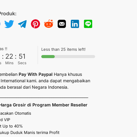
Produk:
as !!
Less than 25 items left!
6
:
22
:
50
s
Mins
Secs
embelian
Pay With Paypal
Hanya khusus
International kami. anda dapat mengabaikan
anda berasal dari Negara Indonesia.
_________________________________________________
Harga Grosir di Program Member Reseller
elacakan Otomatis
d VIP
t Up to 40%
kup Duduk Manis terima Profit