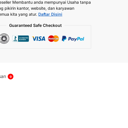
eseller Membantu anda mempunyai Usaha tanpa
ng pikirin kantor, website, dan karyawan
emua kita yang atur.
Daftar Disini
Guaranteed Safe Checkout
san
0