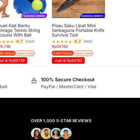
GUDANG [MRH2]
GUDANG [MRH1]
nuel Alat Bantu
Pisau Saku Lipat Mini
ahraga Tennis String
Serbaguna Portable Knife
bound With Ball
Survival Tool
★
★
★
★
★
★
★
★
★
4.7
4.7
(534)
(668)
74.736
Rp
34.192
65 Terjual
4.454 Terjual
Import China
Import China
ual di Rp94736
Jual di Rp54192
100% Secure Checkout
beli
PayPal / MasterCard / Visa
OVER 1,000 5-STAR REVIEWS