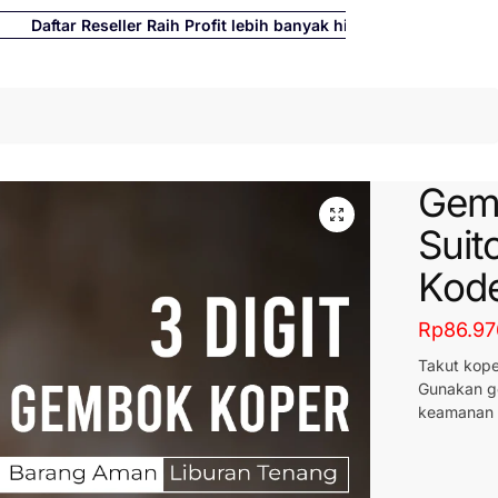
aftar Reseller Raih Profit lebih banyak hingga 500%
Cari
Gem
Suit
Kode
Rp
86.97
Takut kope
Gunakan g
keamanan m