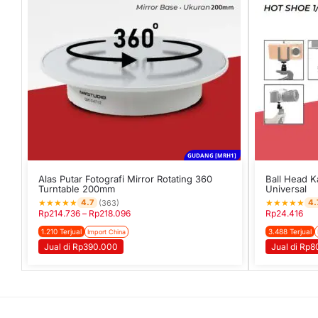
GUDANG [MRH1]
Alas Putar Fotografi Mirror Rotating 360
Ball Head K
Turntable 200mm
Universal
★
★
★
★
★
★
★
★
★
★
4.7
4.
(363)
Rp
214.736
–
Rp
218.096
Rp
24.416
1.210 Terjual
3.488 Terjual
Import China
Jual di Rp390.000
Jual di Rp