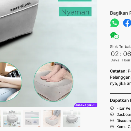
Bagikan 
Stok Terbat
02
:
0
Days
Hour
Catatan:
P
Pelanggan 
nya, jika 
___________
Dapatkan 
GUDANG [MRH2]
Fitur P
Dasboar
Discoun
Kamu Cu