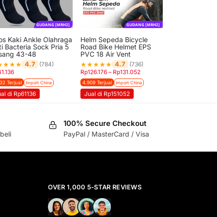
GUDANG [MRH2]
GUDANG [MRH2]
os Kaki Ankle Olahraga
Helm Sepeda Bicycle
i Bacteria Sock Pria 5
Road Bike Helmet EPS
sang 43-48
PVC 18 Air Vent
★
★
★
★
★
★
★
★
★
4.7
4.7
(784)
(736)
41.136
Rp
126.176
–
Rp
131.052
32 Terjual
4.909 Terjual
Import China
Import China
al di Rp61136
Jual di Rp151052
100% Secure Checkout
beli
PayPal / MasterCard / Visa
OVER 1,000 5-STAR REVIEWS