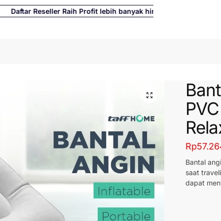
ftar Reseller Raih Profit lebih banyak hingga 500%
Cari
Bant
PVC 
Rela
Rp
57.26
Bantal ang
saat trave
dapat meny