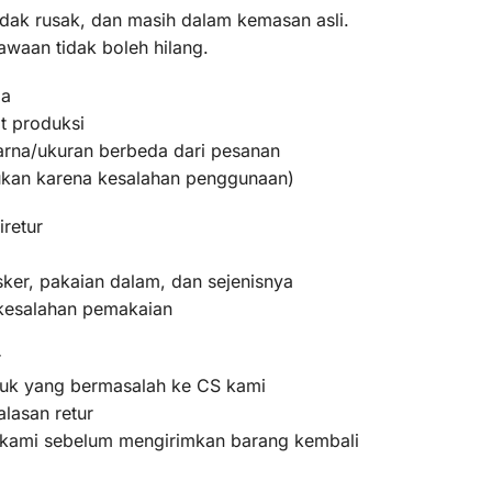
idak rusak, dan masih dalam kemasan asli.
awaan tidak boleh hilang.
ma
t produksi
warna/ukuran berbeda dari pesanan
bukan karena kesalahan penggunaan)
iretur
ker, pakaian dalam, dan sejenisnya
 kesalahan pemakaian
r
oduk yang bermasalah ke CS kami
lasan retur
m kami sebelum mengirimkan barang kembali