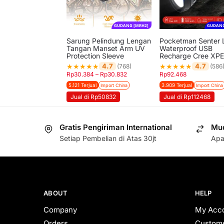
GUDANG [MRH2]
GUDANG
Sarung Pelindung Lengan
Pocketman Senter 
Tangan Manset Arm UV
Waterproof USB
Protection Sleeve
Recharge Cree XPE
★
★
★
★
★
★
★
★
★
★
4.7
4.7
(768)
(586
Rp
30.384
–
Rp
30.832
Rp
92.468
5.121 Terjual
3.909 Terjual
Import China
Import China
Jual di Rp50832
Jual di Rp112468
Gratis Pengiriman International
Mud
Setiap Pembelian di Atas 30jt
Apa
ABOUT
HELP
Company
My Acc
Orders
Custome