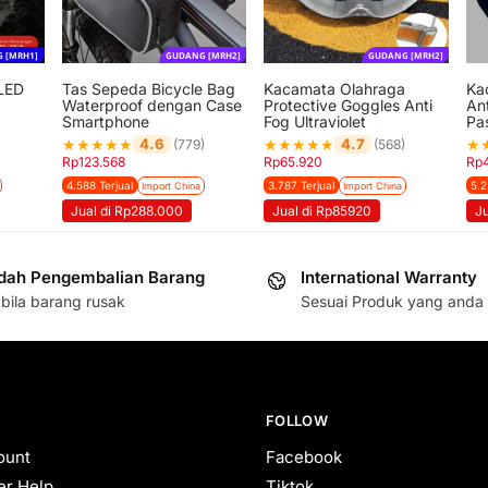
 [MRH1]
GUDANG [MRH2]
GUDANG [MRH2]
LED
Tas Sepeda Bicycle Bag
Kacamata Olahraga
Ka
Waterproof dengan Case
Protective Goggles Anti
Ant
Smartphone
Fog Ultraviolet
Pa
★
★
★
★
★
★
★
★
★
★
★
4.6
4.7
)
(779)
(568)
Rp
123.568
Rp
65.920
Rp
4.588 Terjual
3.787 Terjual
5.2
Import China
Import China
Jual di Rp288.000
Jual di Rp85920
Ju
ah Pengembalian Barang
International Warranty
bila barang rusak
Sesuai Produk yang anda 
FOLLOW
ount
Facebook
r Help
Tiktok