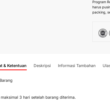
Program R
harus pusi
packing, s
at & Ketentuan
Deskripsi
Informasi Tambahan
Ula
 Barang
 maksimal 3 hari setelah barang diterima.