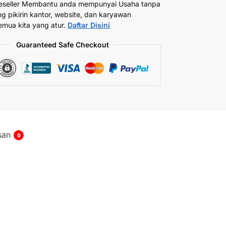
eseller Membantu anda mempunyai Usaha tanpa
ng pikirin kantor, website, dan karyawan
emua kita yang atur.
Daftar Disini
Guaranteed Safe Checkout
san
0