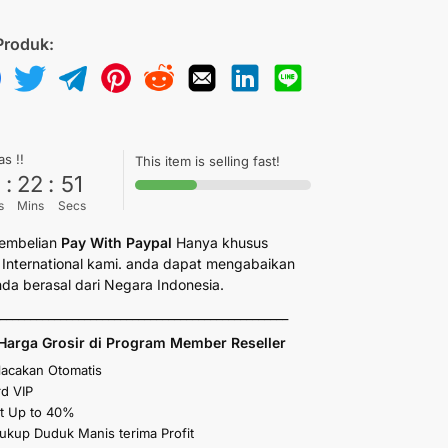
Produk:
as !!
This item is selling fast!
6
:
22
:
50
s
Mins
Secs
embelian
Pay With Paypal
Hanya khusus
International kami. anda dapat mengabaikan
anda berasal dari Negara Indonesia.
_________________________________________________
Harga Grosir di Program Member Reseller
elacakan Otomatis
d VIP
t Up to 40%
kup Duduk Manis terima Profit