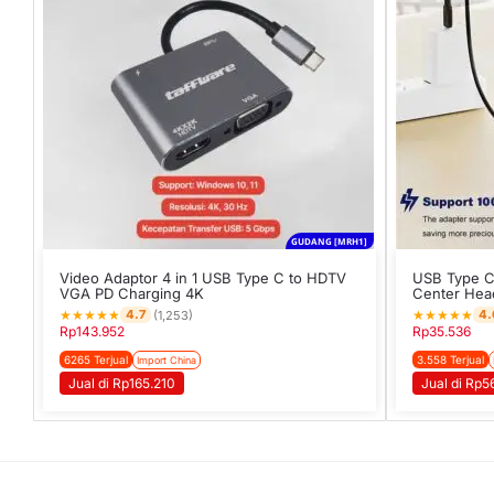
GUDANG [MRH1]
Video Adaptor 4 in 1 USB Type C to HDTV
USB Type C
VGA PD Charging 4K
Center Hea
★
★
★
★
★
★
★
★
★
★
4.7
4.
(1,253)
Rp
143.952
Rp
35.536
6265 Terjual
3.558 Terjual
Import China
Jual di Rp165.210
Jual di Rp5