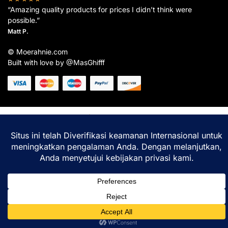
“Amazing quality products for prices I didn’t think were
possible.”
Matt P.
© Moerahnie.com
Built with love by @MasGhifff
Moerahnie.com
dipantau secara real-time oleh
Google Analytics
untuk memastikan
pengalaman belanja terbaik Anda.
Home
Shop
Lacak
Help
Login