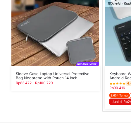
GUDANG [MRH2]
Sleeve Case Laptop Universal Protective
Keyboard Wi
Bag Neoprene with Pouch 14 Inch
Android Re
Rp
83.472
–
Rp
100.720
★
★
★
★
★
4.
Rp
90.416
3.654 Terjual
Jual di Rp