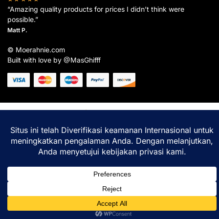
“Amazing quality products for prices I didn’t think were
possible.”
Matt P.
© Moerahnie.com
Built with love by @MasGhifff
Moerahnie.com
dipantau secara real-time oleh
Google Analytics
untuk memastikan
pengalaman belanja terbaik Anda.
Home
Shop
Lacak
Help
Login