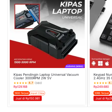
GUDANG [MRH2]
Kipas Pendingin Laptop Universal Vacuum
Keypad Num
Cooler 3000RPM 2W 5V
2.4GHz 35 
★
★
★
★
★
★
★
★
★
★
4.7
4.
(380)
Rp
129.168
Rp
249.680
1900 Terjual
10RB Terjual
Import China
I
Jual di Rp150.981
Jual di Rp2