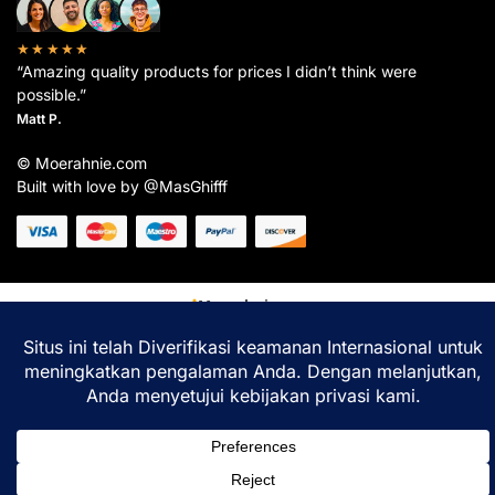
★★★★★
“Amazing quality products for prices I didn’t think were
possible.”
Matt P.
© Moerahnie.com
Built with love by @MasGhifff
Moerahnie.com
dipantau secara real-time oleh
Google Analytics
untuk memastikan
pengalaman belanja terbaik Anda.