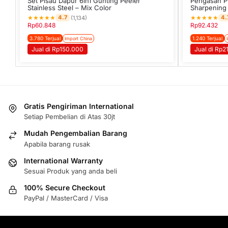
Set Pisau Dapur 6in1 Gunting Peeler
Pengasah Pi
Stainless Steel – Mix Color
Sharpening 
★
★
★
★
★
★
★
★
★
★
4.7
4.
(1,134)
Rp
60.848
Rp
92.432
3.780 Terjual
1.240 Terjual
Import China
Jual di Rp150.000
Jual di Rp2
Gratis Pengiriman International
Setiap Pembelian di Atas 30jt
Mudah Pengembalian Barang
Apabila barang rusak
International Warranty
Sesuai Produk yang anda beli
100% Secure Checkout
PayPal / MasterCard / Visa