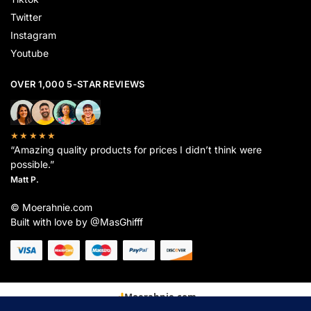
Twitter
Instagram
Youtube
OVER 1,000 5-STAR REVIEWS
★★★★★
“Amazing quality products for prices I didn’t think were
possible.”
Matt P.
© Moerahnie.com
Built with love by @MasGhifff
Moerahnie.com
dipantau secara real-time oleh
Google Analytics
untuk memastikan