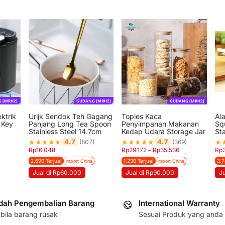
 [MRH2]
GUDANG [MRH2]
GUDANG [MRH2]
ktrik
Urijk Sendok Teh Gagang
Toples Kaca
Al
 Key
Panjang Long Tea Spoon
Penyimpanan Makanan
Sq
Stainless Steel 14.7cm
Kedap Udara Storage Jar
Sta
★
★
★
★
★
★
★
★
★
★
★
4.7
4.7
(807)
(369)
Rp
16.048
Rp
29.172
–
Rp
35.536
Rp
2.690 Terjual
1.230 Terjual
3.7
Import China
Import China
Jual di Rp60.000
Jual di Rp90.000
J
ah Pengembalian Barang
International Warranty
bila barang rusak
Sesuai Produk yang anda 