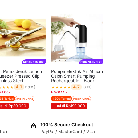
GUDANG [MRH2]
GUDANG [MRH2]
at Peras Jeruk Lemon
Pompa Elektrik Air Minum
ueezer Pressed Clip
Galon Smart Pumping
inless Steel
Rechargeable – Black
★
★
★
★
★
★
★
★
★
4.7
4.7
(1,135)
(390)
30.832
Rp
78.992
86 Terjual
1.300 Terjual
Import China
Import China
ual di Rp80.000
Jual di Rp190.000
100% Secure Checkout
beli
PayPal / MasterCard / Visa