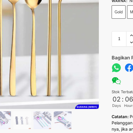
N
WARNA
:
Gold
M
Bagikan 
Stok Terbat
02
:
0
Days
Hour
GUDANG [MRH1]
Catatan:
P
Pelanggan 
nya, jika 