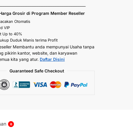
_________________________________________________
Harga Grosir di Program Member Reseller
elacakan Otomatis
d VIP
t Up to 40%
kup Duduk Manis terima Profit
eseller Membantu anda mempunyai Usaha tanpa
ng pikirin kantor, website, dan karyawan
emua kita yang atur.
Daftar Disini
Guaranteed Safe Checkout
san
0