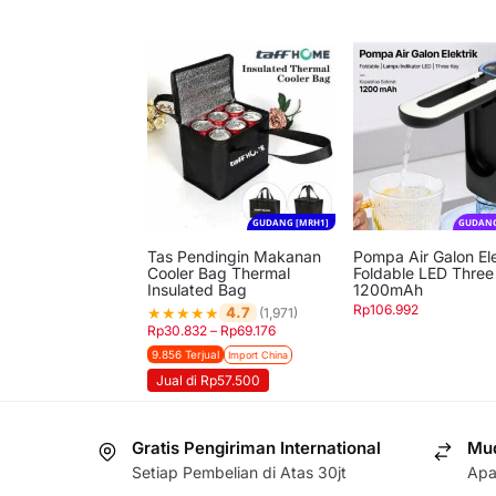
GUDANG [MRH1]
GUDANG
Tas Pendingin Makanan
Pompa Air Galon Ele
Cooler Bag Thermal
Foldable LED Three
Insulated Bag
1200mAh
Rp
106.992
★
★
★
★
★
4.7
(1,971)
Rp
30.832
–
Rp
69.176
9.856 Terjual
Import China
Jual di Rp57.500
Gratis Pengiriman International
Mud
Setiap Pembelian di Atas 30jt
Apa