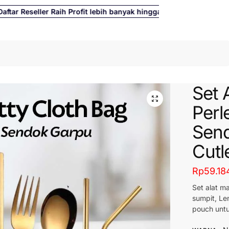
r Reseller Raih Profit lebih banyak hingga 500%
Cari
Set 
Perl
Send
Cutl
Rp
59.18
Set alat ma
sumpit, Le
pouch unt