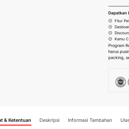
___________
Dapatkan 
Fitur P
Dasboar
Discoun
Kamu Cu
Program R
harus pusi
packing, s
at & Ketentuan
Deskripsi
Informasi Tambahan
Ula