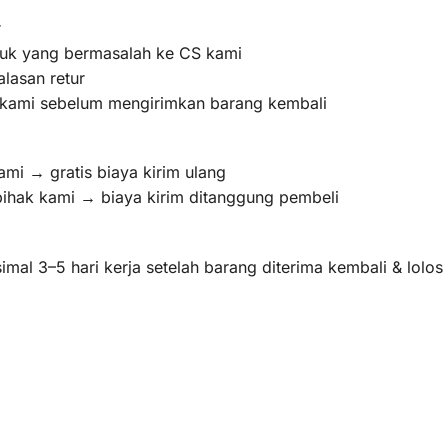
r
oduk yang bermasalah ke CS kami
lasan retur
m kami sebelum mengirimkan barang kembali
ami → gratis biaya kirim ulang
pihak kami → biaya kirim ditanggung pembeli
mal 3–5 hari kerja setelah barang diterima kembali & lolo