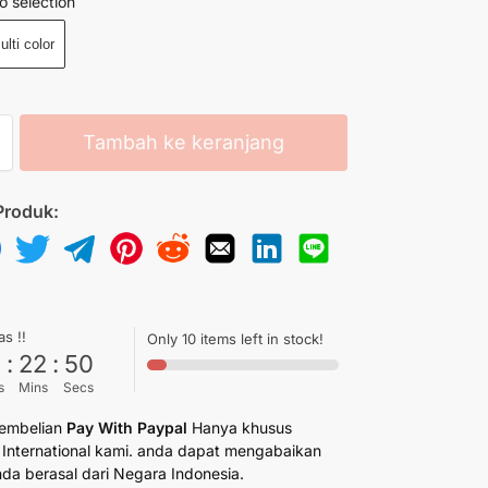
o selection
ulti color
Tambah ke keranjang
Produk:
as !!
Only 10 items left in stock!
6
:
22
:
50
s
Mins
Secs
embelian
Pay With Paypal
Hanya khusus
International kami. anda dapat mengabaikan
anda berasal dari Negara Indonesia.