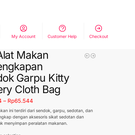
My Account
Customer Help
Checkout
Alat Makan
engkapan
ok Garpu Kitty
ery Cloth Bag
4
–
Rp
65.544
kan ini terdiri dari sendok, garpu, sedotan, dan
ngkap dengan aksesoris sikat sedotan dan
uk menyimpan peralatan makanan.