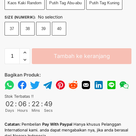
Kaos Kaki Random
Putih Tag Abu-abu
Putih Tag Kuning
No selection
SIZE (NUMERIK)
:
37
38
39
40
Tambah ke keranjang
Bagikan Produk:
Stok Terbatas !!
02
:
06
:
22
:
49
Days
Hours
Mins
Secs
Catatan:
Pembelian
Pay With Paypal
Hanya khusus Pelanggan
International kami. anda dapat mengabaikan nya, jika anda berasal
dari Negara Indonesia.