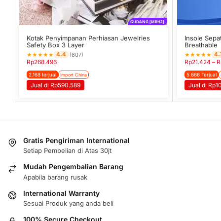
GUDANG [MRH2]
Kotak Penyimpanan Perhiasan Jewelries
Insole Sepa
Safety Box 3 Layer
Breathable
★
★
★
★
★
★
★
★
★
★
4.4
4.
(607)
Rp
268.496
Rp
21.424
–
R
2.168 terjual
5.666 Terjual
Import China
Jual di Rp590.589
Jual di Rp
Gratis Pengiriman International
Setiap Pembelian di Atas 30jt
Mudah Pengembalian Barang
Apabila barang rusak
International Warranty
Sesuai Produk yang anda beli
100% Secure Checkout