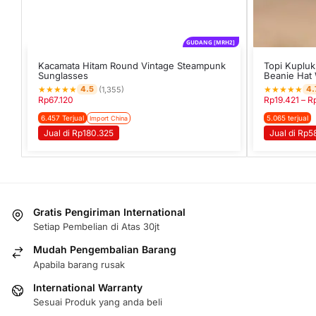
GUDANG [MRH2]
Kacamata Hitam Round Vintage Steampunk
Topi Kupluk 
Sunglasses
Beanie Hat 
★
★
★
★
★
★
★
★
★
★
4.5
4.
(1,355)
Rp
67.120
Rp
19.421
–
R
6.457 Terjual
5.065 terjual
Import China
Jual di Rp180.325
Jual di Rp5
Gratis Pengiriman International
Setiap Pembelian di Atas 30jt
Mudah Pengembalian Barang
Apabila barang rusak
International Warranty
Sesuai Produk yang anda beli