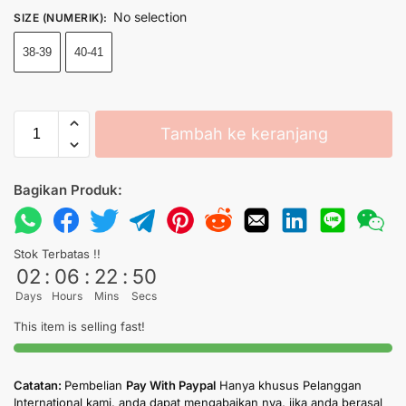
No selection
SIZE (NUMERIK)
:
38-39
40-41
Tambah ke keranjang
Bagikan Produk:
Stok Terbatas !!
02
:
06
:
22
:
50
Days
Hours
Mins
Secs
This item is selling fast!
Catatan:
Pembelian
Pay With Paypal
Hanya khusus Pelanggan
International kami. anda dapat mengabaikan nya, jika anda berasal