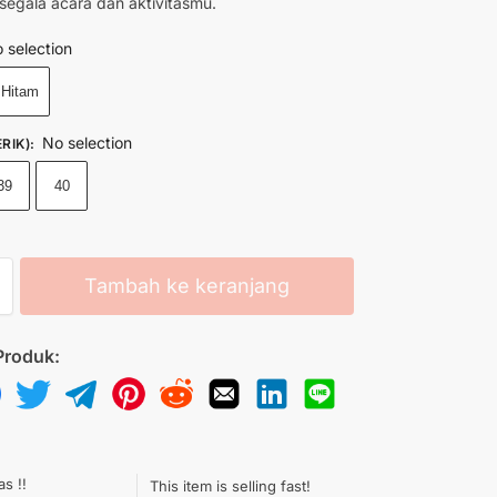
egala acara dan aktivitasmu.
 selection
Hitam
No selection
RIK)
:
39
40
Tambah ke keranjang
Produk:
as !!
This item is selling fast!