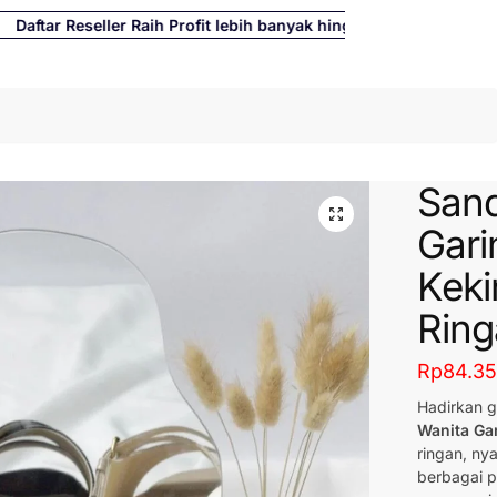
tar Reseller Raih Profit lebih banyak hingga 500%
Cari
Sand
Gari
Keki
Ring
Rp
84.3
Hadirkan g
Wanita Ga
ringan, ny
berbagai p