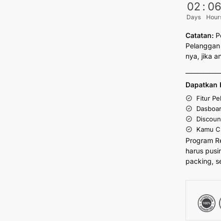
02
:
0
Days
Hour
Catatan:
P
Pelanggan 
nya, jika 
___________
Dapatkan 
Fitur P
Dasboar
Discoun
Kamu Cu
Program R
harus pusi
packing, s