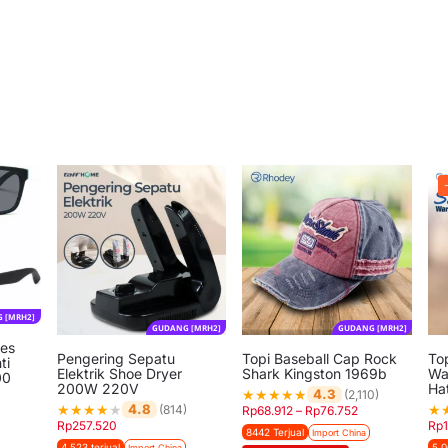
 [MRH2]
GUDANG [MRH2]
GUDANG [MRH2]
es
Pengering Sepatu
Topi Baseball Cap Rock
Top
ti
Elektrik Shoe Dryer
Shark Kingston 1969b
Wa
00
200W 220V
Ha
★
★
★
★
★
4.3
(2,110)
★
★
★
★
★
★
4.8
(814)
Rp
68.912
–
Rp
76.752
Rp
257.520
Rp
8442 Terjual
Import China
4.523 terjual
5.0
Import China