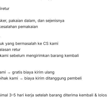
iretur
ker, pakaian dalam, dan sejenisnya
 kesalahan pemakaian
r
oduk yang bermasalah ke CS kami
lasan retur
m kami sebelum mengirimkan barang kembali
ami → gratis biaya kirim ulang
pihak kami → biaya kirim ditanggung pembeli
mal 3–5 hari kerja setelah barang diterima kembali & lolo