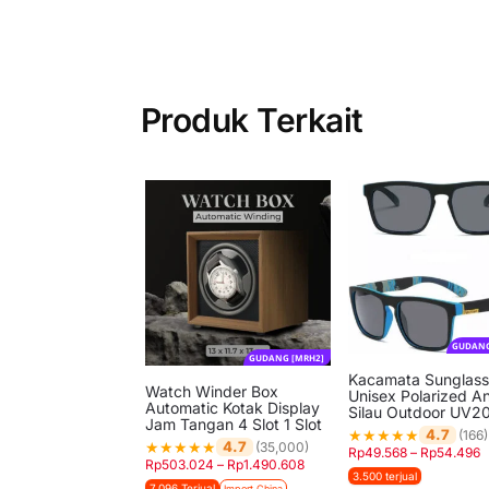
Produk Terkait
GUDANG
GUDANG [MRH2]
Kacamata Sunglass
Watch Winder Box
Unisex Polarized An
Automatic Kotak Display
Silau Outdoor UV2
Jam Tangan 4 Slot 1 Slot
★
★
★
★
★
4.7
(166)
★
★
★
★
★
4.7
(35,000)
Rp
49.568
–
Rp
54.496
Rp
503.024
–
Rp
1.490.608
3.500 terjual
7.096 Terjual
Import China