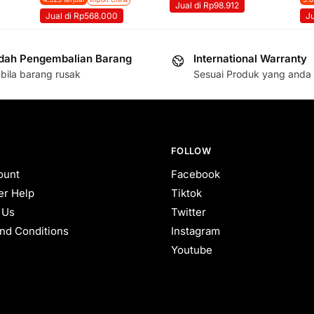
Jual di Rp98.912
Jual di Rp568.000
J
ah Pengembalian Barang
International Warranty
bila barang rusak
Sesuai Produk yang anda 
FOLLOW
ount
Facebook
r Help
Tiktok
 Us
Twitter
nd Conditions
Instagram
Youtube