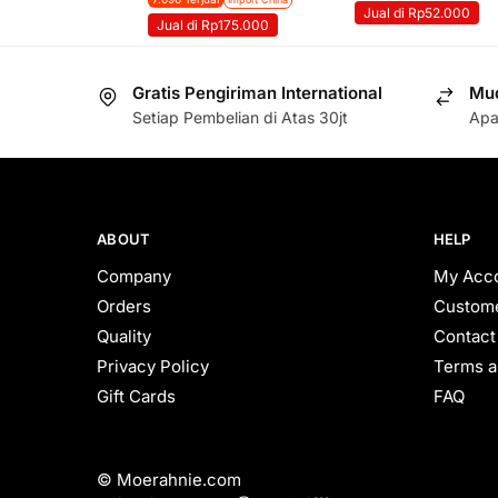
Jual di Rp52.000
Jual di Rp175.000
Gratis Pengiriman International
Mud
Setiap Pembelian di Atas 30jt
Apa
ABOUT
HELP
Company
My Acc
Orders
Custome
Quality
Contact
Privacy Policy
Terms a
Gift Cards
FAQ
© Moerahnie.com