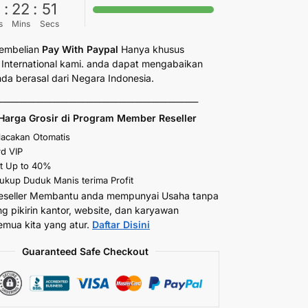
6
:
22
:
50
s
Mins
Secs
embelian
Pay With Paypal
Hanya khusus
International kami. anda dapat mengabaikan
anda berasal dari Negara Indonesia.
_________________________________________________
Harga Grosir di Program Member Reseller
elacakan Otomatis
d VIP
t Up to 40%
kup Duduk Manis terima Profit
eseller Membantu anda mempunyai Usaha tanpa
ng pikirin kantor, website, dan karyawan
emua kita yang atur.
Daftar Disini
Guaranteed Safe Checkout