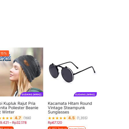
-15%
GUDANG [MRH2]
GUDANG [MRH2]
i Kupluk Rajut Pria
Kacamata Hitam Round
nita Poliester Beanie
Vintage Steampunk
t Winter
Sunglasses
★
★
★
★
★
★
★
★
★
4.7
4.5
(166)
(1,355)
19.421
–
Rp
32.178
Rp
67.120
65 terjual
6.457 Terjual
Import China