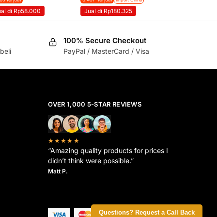
ual di Rp58.000
Jual di Rp180.325
100% Secure Checkout
beli
PayPal / MasterCard / Visa
OVER 1,000 5-STAR REVIEWS
★★★★★
“Amazing quality products for prices I
didn’t think were possible.”
Matt P.
Questions? Request a Call Back