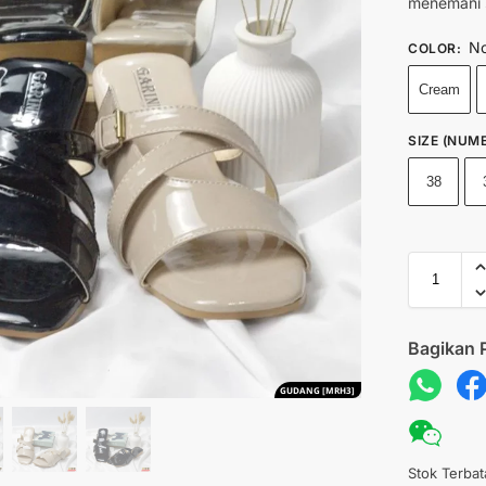
menemani s
No
COLOR
:
Cream
SIZE (NUME
38
Bagikan 
GUDANG [MRH3]
Stok Terbat