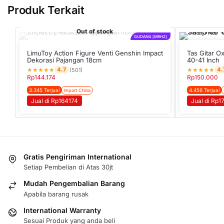
Produk Terkait
Out of stock
GUDANG [MRH2]
LimuToy Action Figure Venti Genshin Impact
Tas Gitar O
Dekorasi Pajangan 18cm
40-41 Inch
★
★
★
★
★
★
★
★
★
★
4.7
4.
(501)
Rp
144.174
Rp
150.000
3.345 Terjual
4.456 Terjual
Import China
Jual di Rp164174
Jual di Rp1
Gratis Pengiriman International
Setiap Pembelian di Atas 30jt
Mudah Pengembalian Barang
Apabila barang rusak
International Warranty
Sesuai Produk yang anda beli