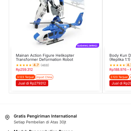
GUDANG [MRH2]
Mainan Action Figure Helikopter
Body Kun D
Transformer Deformation Robot
(Replika 1:1
★
★
★
★
★
★
★
★
★
★
4.7
4.
(468)
Rp
259.312
Rp
188.976
–
3.123 Terjual
2.123 Terjual
Import China
Jual di Rp279312
Jual di Rp
Gratis Pengiriman International
Setiap Pembelian di Atas 30jt