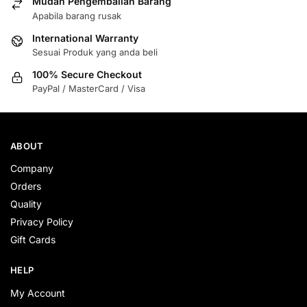
Mudah Pengembalian Barang
Apabila barang rusak
International Warranty
Sesuai Produk yang anda beli
100% Secure Checkout
PayPal / MasterCard / Visa
ABOUT
Company
Orders
Quality
Privacy Policy
Gift Cards
HELP
My Account