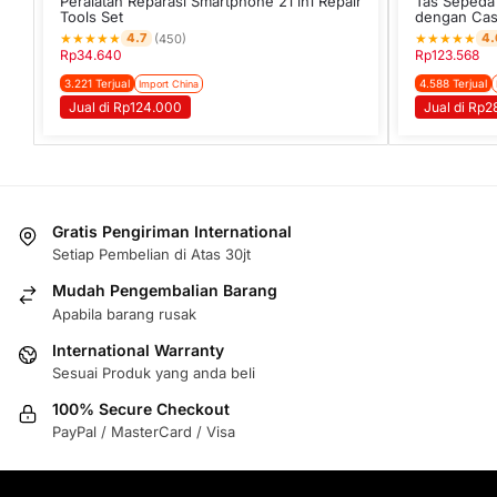
Peralatan Reparasi Smartphone 21 in1 Repair
Tas Sepeda 
Tools Set
dengan Cas
★
★
★
★
★
★
★
★
★
★
4.7
4.
(450)
Rp
34.640
Rp
123.568
3.221 Terjual
4.588 Terjual
Import China
Jual di Rp124.000
Jual di Rp
Gratis Pengiriman International
Setiap Pembelian di Atas 30jt
Mudah Pengembalian Barang
Apabila barang rusak
International Warranty
Sesuai Produk yang anda beli
100% Secure Checkout
PayPal / MasterCard / Visa