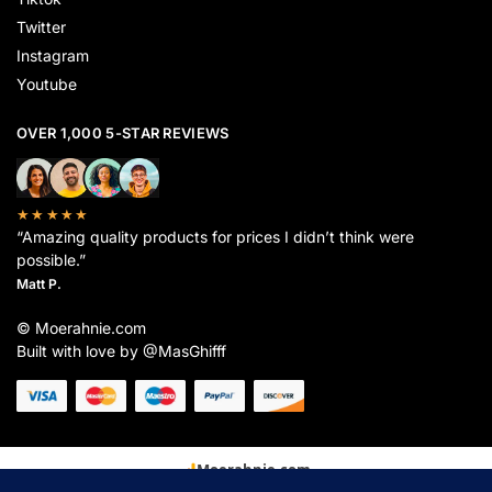
Twitter
Instagram
Youtube
OVER 1,000 5-STAR REVIEWS
★★★★★
“Amazing quality products for prices I didn’t think were
possible.”
Matt P.
© Moerahnie.com
Built with love by @MasGhifff
Moerahnie.com
dipantau secara real-time oleh
Google Analytics
untuk memastikan