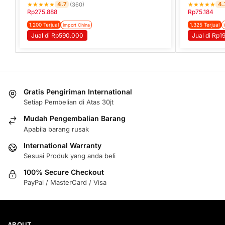
★
★
★
★
★
★
★
★
★
★
4.7
4.
(360)
Rp
275.888
Rp
75.184
1.200 Terjual
1.325 Terjual
Import China
Jual di Rp590.000
Jual di Rp1
Gratis Pengiriman International
Setiap Pembelian di Atas 30jt
Mudah Pengembalian Barang
Apabila barang rusak
International Warranty
Sesuai Produk yang anda beli
100% Secure Checkout
PayPal / MasterCard / Visa
ABOUT