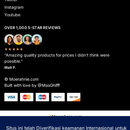
Instagram
Youtube
OVER 1,000 5-STAR REVIEWS
★★★★★
“Amazing quality products for prices I didn’t think were
possible.”
Matt P.
© Moerahnie.com
Built with love by @MasGhifff
Moerahnie.com
dipantau secara real-time oleh
Google Analytics
untuk memastikan
pengalaman belanja terbaik Anda.