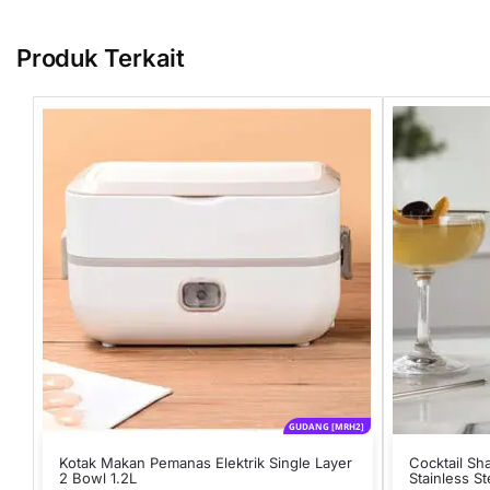
Produk Terkait
GUDANG [MRH2]
Kotak Makan Pemanas Elektrik Single Layer
Cocktail Sh
2 Bowl 1.2L
Stainless St