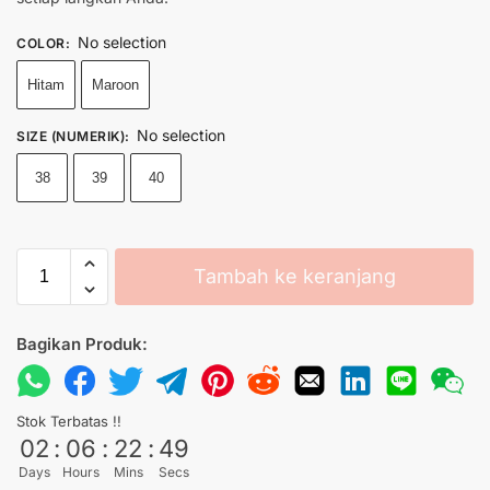
No selection
COLOR
:
Hitam
Maroon
No selection
SIZE (NUMERIK)
:
38
39
40
Tambah ke keranjang
Bagikan Produk:
Stok Terbatas !!
02
:
06
:
22
:
49
Days
Hours
Mins
Secs