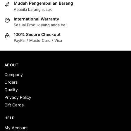
Mudah Pengembalian Barang
Apabila barang rusak
International Warranty
Sesuai Produk yang anda beli
100% Secure Checkout
PayPal / MasterCard / Visa
ABOUT
Company
Orders
Quality
Privacy Policy
Gift Cards
HELP
My Account