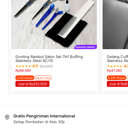
GUDANG [MRH2]
Gunting Rambut Salon Set 7in1 Buffing
Gelang Cuff
Stainlees Steel 4Cr13
Stainless St
★
★
★
★
★
★
★
★
★
★
4.7
4.
(63,000)
Rp
98.480
Rp
41.360
3.010 terjual
5.216 Terjual
Import China
Jual di Rp252.000
Jual di Rp6
Gratis Pengiriman International
Setiap Pembelian di Atas 30jt