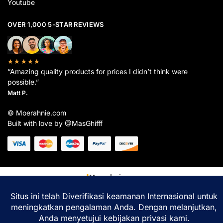
Youtube
OVER 1,000 5-STAR REVIEWS
★★★★★
“Amazing quality products for prices I didn’t think were
possible.”
Matt P.
© Moerahnie.com
Built with love by @MasGhifff
Moerahnie.com
dipantau secara real-time oleh
Google Analytics
untuk memastikan
pengalaman belanja terbaik Anda.