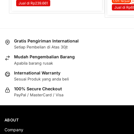
1.511 Terjual
I
Jual di Rp239.661
Jual di Rp6
Gratis Pengiriman International
Setiap Pembelian di Atas 30jt
Mudah Pengembalian Barang
Apabila barang rusak
International Warranty
Sesuai Produk yang anda beli
100% Secure Checkout
PayPal / MasterCard / Visa
ABOUT
Company