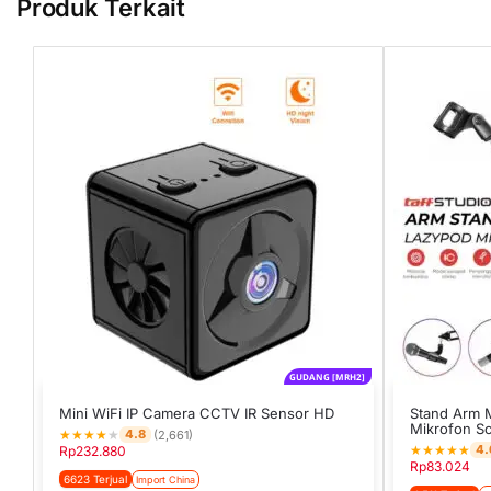
Produk Terkait
GUDANG [MRH2]
Mini WiFi IP Camera CCTV IR Sensor HD
Stand Arm 
Mikrofon Sc
★
★
★
★
★
4.8
(2,661)
★
★
★
★
★
4.
Rp
232.880
Rp
83.024
6623 Terjual
Import China