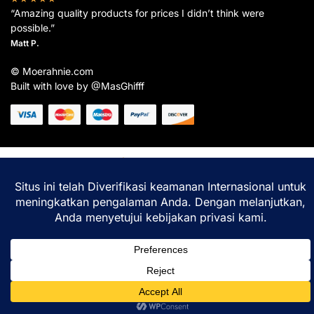
“Amazing quality products for prices I didn’t think were
possible.”
Matt P.
© Moerahnie.com
Built with love by @MasGhifff
Moerahnie.com
dipantau secara real-time oleh
Google Analytics
untuk memastikan
pengalaman belanja terbaik Anda.
Home
Shop
Lacak
Help
Login