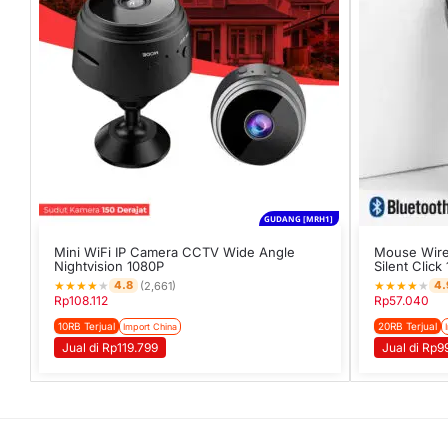
GUDANG [MRH1]
Mini WiFi IP Camera CCTV Wide Angle
Mouse Wirel
Nightvision 1080P
Silent Click
★
★
★
★
★
★
★
★
★
★
4.8
4.
(2,661)
Rp
108.112
Rp
57.040
10RB Terjual
20RB Terjual
Import China
Jual di Rp119.799
Jual di Rp9