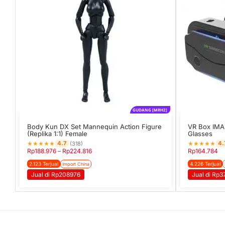
GUDANG [MRH2]
Body Kun DX Set Mannequin Action Figure
VR Box IMAX
(Replika 1:1) Female
Glasses
★
★
★
★
★
★
★
★
★
★
4.7
4.
(318)
Rp
188.976
–
Rp
224.816
Rp
164.784
2.123 Terjual
4.226 Terjual
Import China
Jual di Rp208976
Jual di Rp