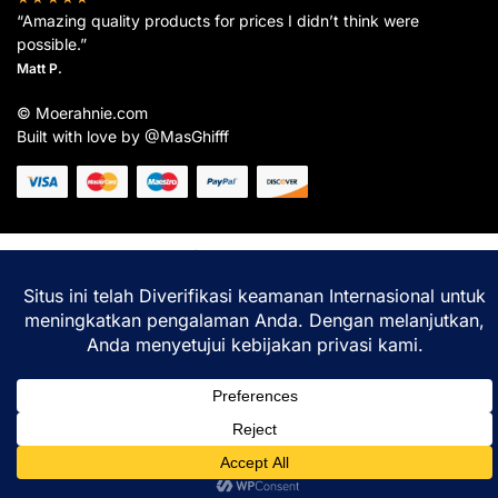
“Amazing quality products for prices I didn’t think were
possible.”
Matt P.
© Moerahnie.com
Built with love by @MasGhifff
Moerahnie.com
dipantau secara real-time oleh
Google Analytics
untuk memastikan
pengalaman belanja terbaik Anda.
Home
Shop
Lacak
Help
Login