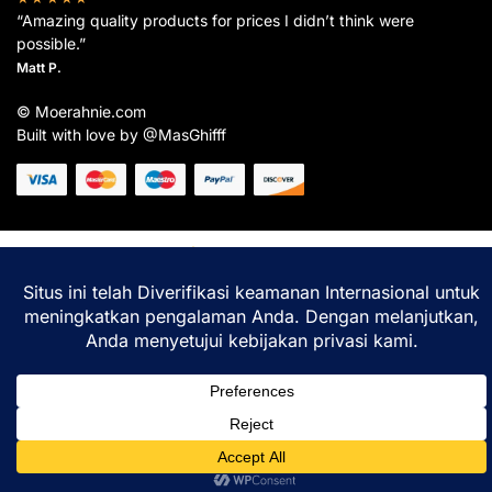
“Amazing quality products for prices I didn’t think were
possible.”
Matt P.
© Moerahnie.com
Built with love by @MasGhifff
Moerahnie.com
dipantau secara real-time oleh
Google Analytics
untuk memastikan
pengalaman belanja terbaik Anda.
Home
Shop
Lacak
Help
Login