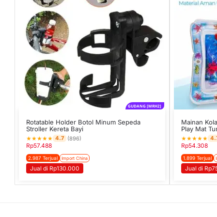
GUDANG [MRH2]
Rotatable Holder Botol Minum Sepeda
Mainan Kola
Stroller Kereta Bayi
Play Mat T
★
★
★
★
★
★
★
★
★
★
4.7
4.
(896)
Rp
57.488
Rp
54.308
2.987 Terjual
1.899 Terjual
Import China
Jual di Rp130.000
Jual di Rp7