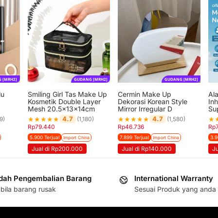
 [MRH2]
GUDANG [MRH2]
GUDANG [MRH2]
lu
Smiling Girl Tas Make Up
Cermin Make Up
Al
Kosmetik Double Layer
Dekorasi Korean Style
In
Mesh 20.5x13x14cm
Mirror Irregular D
Su
★
★
★
★
★
★
★
★
★
★
★
4.7
4.7
9)
(1,180)
(1,580)
Rp
79.440
Rp
46.736
Rp
5.900 Terjual
7.899 Terjual
3.9
Import China
Import China
Jual di Rp200.000
Jual di Rp140.000
J
ah Pengembalian Barang
International Warranty
bila barang rusak
Sesuai Produk yang anda 