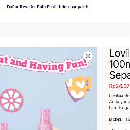
ftar Reseller Raih Profit lebih banyak hingga 500%
Cari
Lovi
100m
Sepa
Rp
26.07
Lovillea B
Anda yang 
hari deng
No
MODEL
: