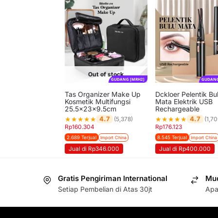
Out of stock
GUDANG [MRH2]
GUDANG
Tas Organizer Make Up
Dckloer Pelentik Bu
Kosmetik Multifungsi
Mata Elektrik USB
25.5x23x9.5cm
Rechargeable
★
★
★
★
★
★
★
★
★
★
4.7
4.7
(5,378)
(1,70
Rp
160.304
Rp
176.123
2.689 Terjual
8.545 Terjual
Import China
Import China
Jual di Rp346.000
Jual di Rp400.000
Gratis Pengiriman International
Mud
Setiap Pembelian di Atas 30jt
Apa