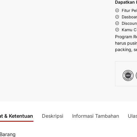
Dapatkan 
Fitur P
Dasboar
Discoun
Kamu Cu
Program R
harus pusi
packing, s
at & Ketentuan
Deskripsi
Informasi Tambahan
Ula
 Barang