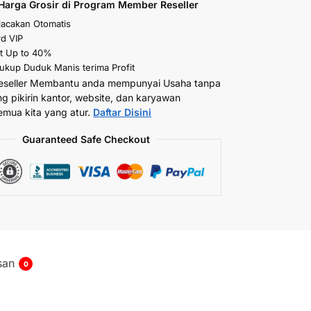
Harga Grosir di Program Member Reseller
elacakan Otomatis
d VIP
t Up to 40%
kup Duduk Manis terima Profit
eseller Membantu anda mempunyai Usaha tanpa
ng pikirin kantor, website, dan karyawan
emua kita yang atur.
Daftar Disini
Guaranteed Safe Checkout
san
0