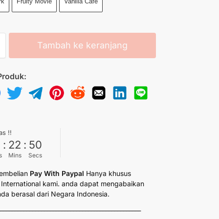
rk
Fruity Movie
Vanilla Cafe
Tambah ke keranjang
Produk:
as !!
6
:
22
:
49
s
Mins
Secs
embelian
Pay With Paypal
Hanya khusus
International kami. anda dapat mengabaikan
anda berasal dari Negara Indonesia.
_________________________________________________