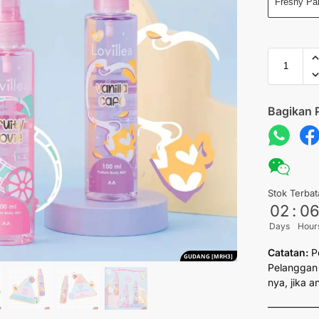
Freshy Pa
Bagikan 
Stok Terbat
02
:
0
Days
Hour
Catatan:
P
GUDANG [MRH3]
Pelanggan 
nya, jika 
___________