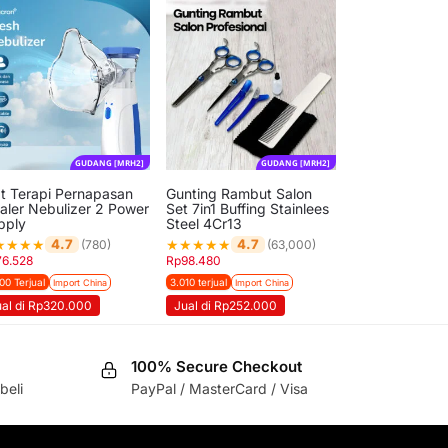
GUDANG [MRH2]
GUDANG [MRH2]
at Terapi Pernapasan
Gunting Rambut Salon
haler Nebulizer 2 Power
Set 7in1 Buffing Stainlees
pply
Steel 4Cr13
★
★
★
★
★
★
★
★
★
4.7
4.7
(780)
(63,000)
76.528
Rp
98.480
00 Terjual
3.010 terjual
Import China
Import China
ual di Rp320.000
Jual di Rp252.000
100% Secure Checkout
beli
PayPal / MasterCard / Visa