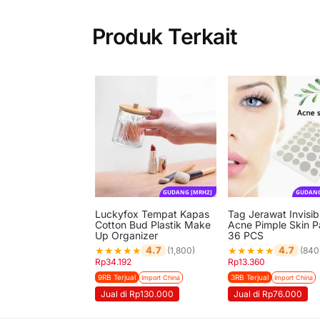
Produk Terkait
GUDANG [MRH2]
GUDANG
Luckyfox Tempat Kapas
Tag Jerawat Invisib
Cotton Bud Plastik Make
Acne Pimple Skin P
Up Organizer
36 PCS
★
★
★
★
★
★
★
★
★
★
4.7
4.7
(1,800)
(840
Rp
34.192
Rp
13.360
9RB Terjual
3RB Terjual
Import China
Import China
Jual di Rp130.000
Jual di Rp76.000