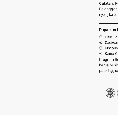
Catatan:
P
Pelanggan 
nya, jika 
___________
Dapatkan 
Fitur P
Dasboar
Discoun
Kamu Cu
Program R
harus pusi
packing, s