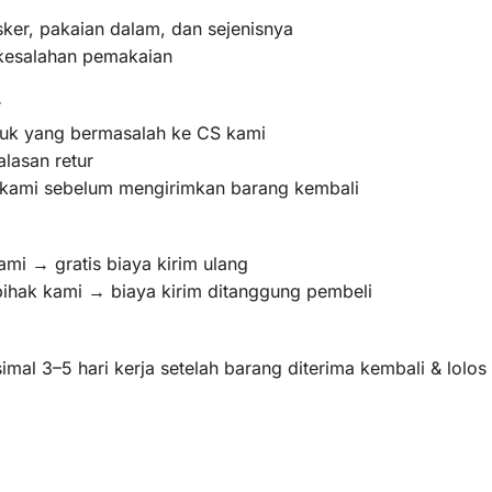
ker, pakaian dalam, dan sejenisnya
 kesalahan pemakaian
r
oduk yang bermasalah ke CS kami
lasan retur
m kami sebelum mengirimkan barang kembali
ami → gratis biaya kirim ulang
pihak kami → biaya kirim ditanggung pembeli
mal 3–5 hari kerja setelah barang diterima kembali & lolo