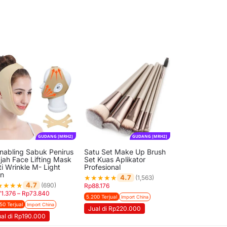
GUDANG [MRH2]
GUDANG [MRH2]
nabling Sabuk Penirus
Satu Set Make Up Brush
jah Face Lifting Mask
Set Kuas Aplikator
i Wrinkle M- Light
Profesional
in
★
★
★
★
★
4.7
(1,563)
★
★
★
★
4.7
(690)
Rp
88.176
71.376
–
Rp
73.840
5.200 Terjual
Import China
50 Terjual
Import China
Jual di Rp220.000
ual di Rp190.000