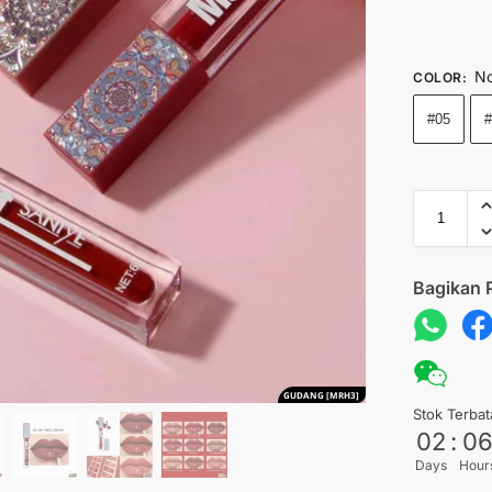
No
COLOR
:
#05
Bagikan 
GUDANG [MRH3]
Stok Terbat
02
:
0
Days
Hour