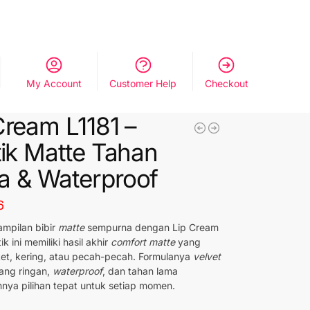
My Account
Customer Help
Checkout
Cream L1181 –
tik Matte Tahan
 & Waterproof
6
ampilan bibir
matte
sempurna dengan Lip Cream
ik ini memiliki hasil akhir
comfort matte
yang
ket, kering, atau pecah-pecah. Formulanya
velvet
ang ringan,
waterproof
, dan tahan lama
nya pilihan tepat untuk setiap momen.