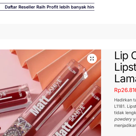
tar Reseller Raih Profit lebih banyak hingga 500%
Cari
Lip 
Lips
Lama
Rp
26.81
Hadirkan t
L1181. Lipst
tidak leng
powdery
y
menjadikan