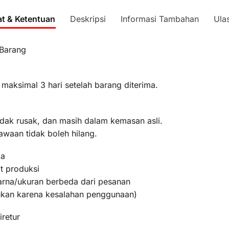
at & Ketentuan
Deskripsi
Informasi Tambahan
Ula
 Barang
 maksimal 3 hari setelah barang diterima.
idak rusak, dan masih dalam kemasan asli.
awaan tidak boleh hilang.
ma
t produksi
warna/ukuran berbeda dari pesanan
bukan karena kesalahan penggunaan)
iretur