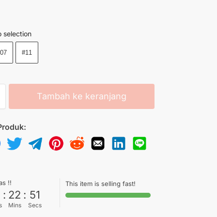
 selection
#07
#11
Tambah ke keranjang
Produk:
as !!
This item is selling fast!
6
:
22
:
50
s
Mins
Secs