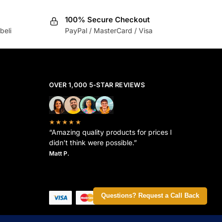
100% Secure Checkout
beli
PayPal / MasterCard / Visa
OVER 1,000 5-STAR REVIEWS
★★★★★
“Amazing quality products for prices I
didn’t think were possible.”
Matt P.
Questions? Request a Call Back