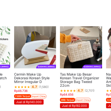
 [MRH2]
GUDANG [MRH2]
GUDANG [MRH2]
le
Cermin Make Up
Tas Make Up Besar
Na
atch
Dekorasi Korean Style
Korean Travel Organizer
Wa
Mirror Irregular D
Storage Bag Tweed
Ant
22cm
Sk
★
★
★
★
★
4.7
)
(1,580)
★
★
★
★
★
★
4.7
(2,701)
Rp
46.736
Rp
64.656
Rp
7.899 Terjual
Import China
9RB Terjual
3.4
Import China
Jual di Rp140.000
Jual di Rp182.000
J