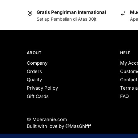
Gratis Pengiriman International
Mud
Setiap Pembelian di Atas 30jt
Apa
ABOUT
HELP
Company
My Acc
Orders
Custome
Quality
Contact
Privacy Policy
Terms a
Gift Cards
FAQ
© Moerahnie.com
Built with love by @MasGhifff