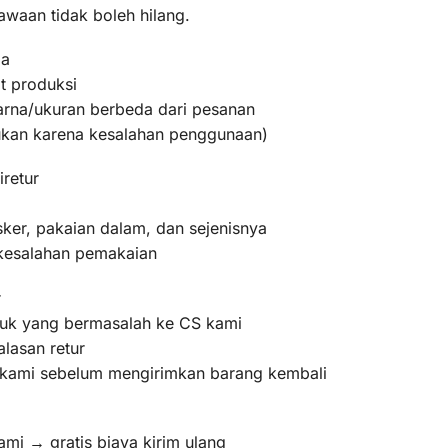
awaan tidak boleh hilang.
ma
t produksi
warna/ukuran berbeda dari pesanan
bukan karena kesalahan penggunaan)
iretur
ker, pakaian dalam, dan sejenisnya
 kesalahan pemakaian
r
oduk yang bermasalah ke CS kami
lasan retur
m kami sebelum mengirimkan barang kembali
ami → gratis biaya kirim ulang