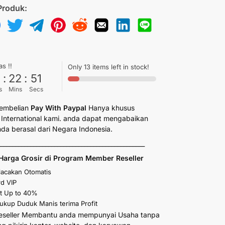
Produk:
as !!
Only 13 items left in stock!
6
:
22
:
50
s
Mins
Secs
embelian
Pay With Paypal
Hanya khusus
International kami. anda dapat mengabaikan
anda berasal dari Negara Indonesia.
_________________________________________________
Harga Grosir di Program Member Reseller
elacakan Otomatis
d VIP
t Up to 40%
kup Duduk Manis terima Profit
eseller Membantu anda mempunyai Usaha tanpa