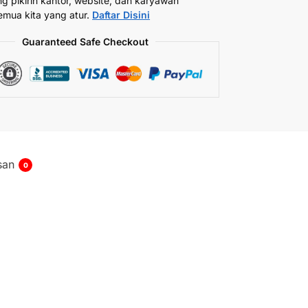
ng pikirin kantor, website, dan karyawan
emua kita yang atur.
Daftar Disini
Guaranteed Safe Checkout
san
0