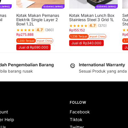
 [MRH2]
GUDANG [MRH2]
GUDANG [MRH2]
anas
Kotak Makan Pemanas
Kotak Makan Lunch Box
Se
il
Elektrik Single Layer 2
Stainless Steel 3 Grid 1L
Gun
Bowl 1.2L
Ste
★
★
★
★
★
4.7
(370)
★
★
★
★
★
★
4.7
(360)
Rp
155.152
Rp
275.888
Rp
1.236 Terjual
Import China
1.200 Terjual
3.7
Import China
Jual di Rp340.000
Jual di Rp590.000
J
ah Pengembalian Barang
International Warranty
bila barang rusak
Sesuai Produk yang anda 
FOLLOW
ount
Facebook
r Help
Tiktok
 Us
Twitter