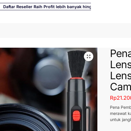
tar Reseller Raih Profit lebih banyak hingga 500%
Cari
Pena
Lens
Lens
Came
Rp
21.20
Pena Pembe
merawat k
untuk jang