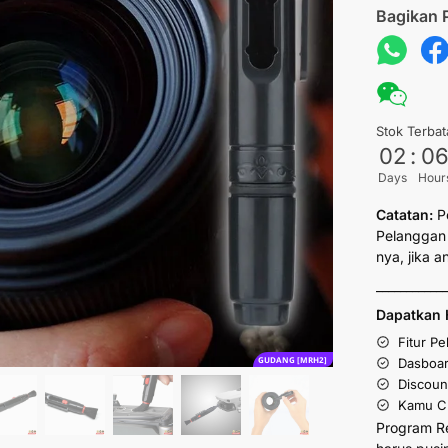
Bagikan 
Stok Terbat
02
:
0
Days
Hour
Catatan:
P
Pelanggan 
nya, jika 
___________
Dapatkan 
Fitur P
GUDANG [MRH2]
Dasboar
Discoun
Kamu Cu
Program R