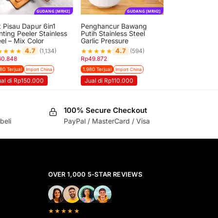
GUDANG [MRH2]
GUDANG [MRH2]
t Pisau Dapur 6in1
Penghancur Bawang
ting Peeler Stainless
Putih Stainless Steel
el – Mix Color
Garlic Pressure
★
★
★
★
★
★
★
★
★
4.7
4.7
(1,134)
(594)
60.848
Rp
49.872
80 Terjual
1.980 Terjual
Import China
Import China
ual di Rp150.000
Jual di Rp110.000
100% Secure Checkout
beli
PayPal / MasterCard / Visa
OVER 1,000 5-STAR REVIEWS
★★★★★