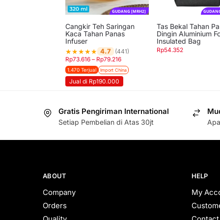
GUDANG [MRH2]
GUDANG
Cangkir Teh Saringan
Tas Bekal Tahan P
Kaca Tahan Panas
Dingin Aluminium Fo
Infuser
Insulated Bag
Rp
54.352
★
★
★
★
★
4.7
(441)
Rp
73.616
–
Rp
79.216
1.470 Terjual
Import China
Jual di Rp190.000
Gratis Pengiriman International
Mud
Setiap Pembelian di Atas 30jt
Apa
ABOUT
HELP
Company
My Acc
Orders
Custome
Quality
Contact