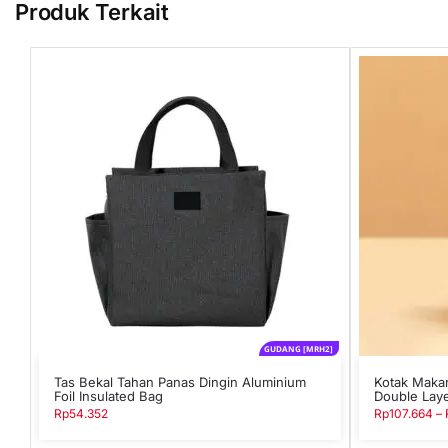
Produk Terkait
GUDANG [MRH2]
Tas Bekal Tahan Panas Dingin Aluminium
Kotak Maka
Foil Insulated Bag
Double Lay
Rp
54.352
Rp
107.664
–