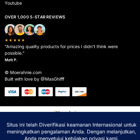
Youtube
OVER 1,000 5-STAR REVIEWS
★★★★★
“Amazing quality products for prices I didn’t think were
possible.”
Matt P.
© Moerahnie.com
Built with love by @MasGhifff
Moerahnie.com
dipantau secara real-time oleh
Google Analytics
untuk memastikan
pengalaman belanja terbaik Anda.