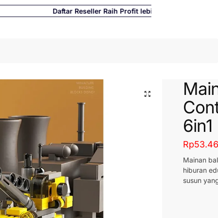
Daftar Reseller Raih Profit lebih banyak hingga 500%
Cari
Main
Cont
6in1
Rp
53.4
Mainan ba
hiburan ed
susun yang