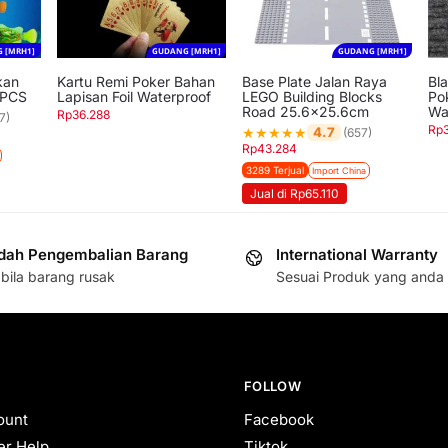
 [MRH1]
GUDANG [MRH1]
GUDANG [MRH1]
kan
Kartu Remi Poker Bahan
Base Plate Jalan Raya
Bl
1 PCS
Lapisan Foil Waterproof
LEGO Building Blocks
Po
Road 25.6×25.6cm
Wa
Rp
36.288
7)
Rp
★
★
★
★
★
4.7
(657)
Rp
43.284
3289 Terjual
Import China
Jual di Rp65.110
ah Pengembalian Barang
International Warranty
bila barang rusak
Sesuai Produk yang anda 
FOLLOW
ount
Facebook
r Help
Tiktok