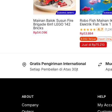
GUDANG [MRH1]
GUDANG
Mainan Balok Susun Fire
Robo Fish Mainan I
Brigade 6in1 LEGO 142
Elektrik Fish Tank 
Bricks
★
★
★
★
★
4.7
(1,24
Rp
54.096
Rp
53.884
6.932 Terjual
Import China
Jual di Rp75.210
Gratis Pengiriman International
Mud
Setiap Pembelian di Atas 30jt
Apa
ABOUT
HELP
Company
My Acc
Orders
Custome