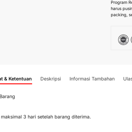
Program R
harus pusi
packing, s
at & Ketentuan
Deskripsi
Informasi Tambahan
Ula
 Barang
 maksimal 3 hari setelah barang diterima.