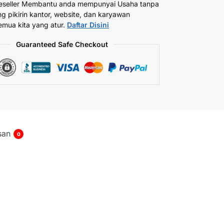
eseller Membantu anda mempunyai Usaha tanpa
ng pikirin kantor, website, dan karyawan
emua kita yang atur.
Daftar Disini
Guaranteed Safe Checkout
san
0