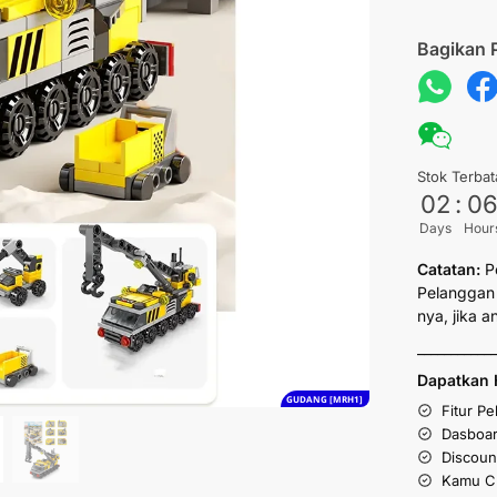
Bagikan 
Stok Terbat
02
:
0
Days
Hour
Catatan:
P
Pelanggan 
nya, jika 
___________
Dapatkan 
GUDANG [MRH1]
Fitur P
Dasboar
Discoun
Kamu Cu