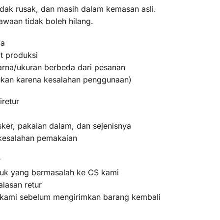
idak rusak, dan masih dalam kemasan asli.
awaan tidak boleh hilang.
ma
t produksi
warna/ukuran berbeda dari pesanan
bukan karena kesalahan penggunaan)
iretur
ker, pakaian dalam, dan sejenisnya
 kesalahan pemakaian
r
oduk yang bermasalah ke CS kami
lasan retur
m kami sebelum mengirimkan barang kembali