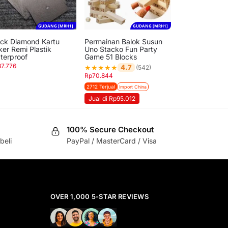
GUDANG [MRH1]
GUDANG [MRH1]
ack Diamond Kartu
Permainan Balok Susun
ker Remi Plastik
Uno Stacko Fun Party
terproof
Game 51 Blocks
37.776
★
★
★
★
★
4.7
(542)
Rp
70.844
2712 Terjual
Import China
Jual di Rp95.012
100% Secure Checkout
beli
PayPal / MasterCard / Visa
OVER 1,000 5-STAR REVIEWS