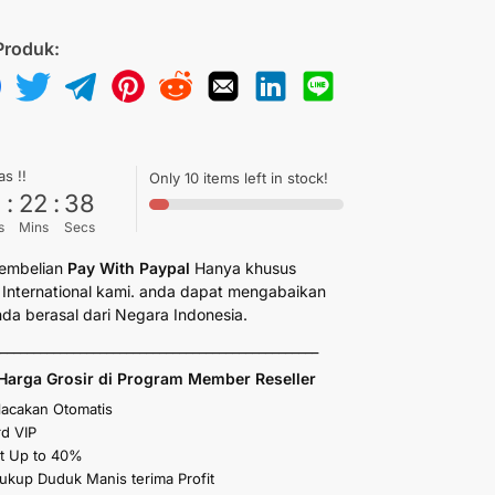
Produk:
as !!
Only 10 items left in stock!
6
:
22
:
37
s
Mins
Secs
embelian
Pay With Paypal
Hanya khusus
International kami. anda dapat mengabaikan
anda berasal dari Negara Indonesia.
_________________________________________________
Harga Grosir di Program Member Reseller
elacakan Otomatis
d VIP
t Up to 40%
kup Duduk Manis terima Profit