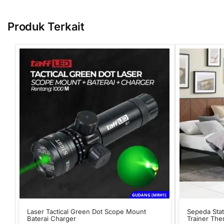
Produk Terkait
GUDANG [MRH1]
Laser Tactical Green Dot Scope Mount
Sepeda Stat
Baterai Charger
Trainer The