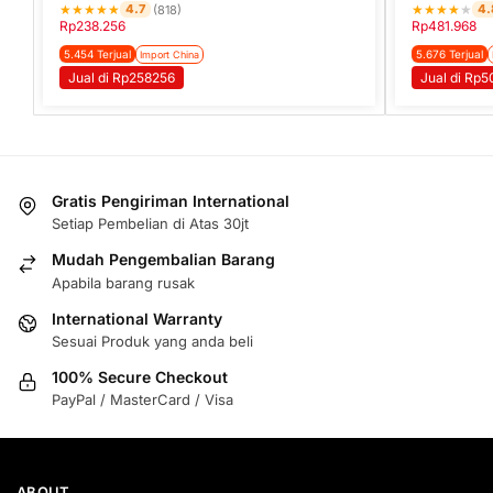
★
★
★
★
★
★
★
★
★
★
4.7
4.
(818)
Rp
238.256
Rp
481.968
5.454 Terjual
5.676 Terjual
Import China
Jual di Rp258256
Jual di Rp5
Gratis Pengiriman International
Setiap Pembelian di Atas 30jt
Mudah Pengembalian Barang
Apabila barang rusak
International Warranty
Sesuai Produk yang anda beli
100% Secure Checkout
PayPal / MasterCard / Visa
ABOUT