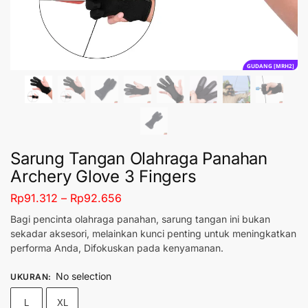
GUDANG [MRH2]
Sarung Tangan Olahraga Panahan
Archery Glove 3 Fingers
Rp
91.312
–
Rp
92.656
Bagi pencinta olahraga panahan, sarung tangan ini bukan
sekadar aksesori, melainkan kunci penting untuk meningkatkan
performa Anda, Difokuskan pada kenyamanan.
No selection
UKURAN
:
L
XL