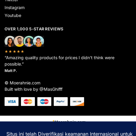
Instagram
Youtube
OVER 1,000 5-STAR REVIEWS
★★★★★
“Amazing quality products for prices I didn’t think were
possible.”
Matt P.
© Moerahnie.com
Built with love by @MasGhifff
Moerahnie.com
dipantau secara real-time oleh
Google Analytics
untuk memastikan
pengalaman belanja terbaik Anda.