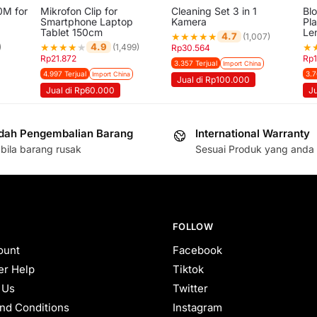
0M for
Mikrofon Clip for
Cleaning Set 3 in 1
Bl
Smartphone Laptop
Kamera
Pla
Tablet 150cm
Le
★
★
★
★
★
4.7
(1,007)
★
★
★
★
★
★
4.9
)
(1,499)
Rp
30.564
Rp
21.872
Rp
3.357 Terjual
Import China
4.997 Terjual
3.7
Import China
Jual di Rp100.000
Jual di Rp60.000
J
ah Pengembalian Barang
International Warranty
bila barang rusak
Sesuai Produk yang anda 
FOLLOW
ount
Facebook
r Help
Tiktok
 Us
Twitter
nd Conditions
Instagram