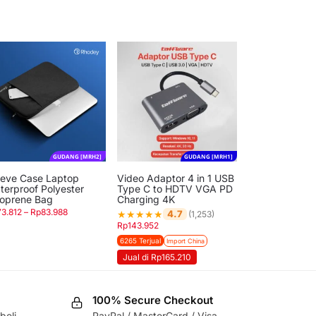
GUDANG [MRH2]
GUDANG [MRH1]
eeve Case Laptop
Video Adaptor 4 in 1 USB
terproof Polyester
Type C to HDTV VGA PD
oprene Bag
Charging 4K
73.812
–
Rp
83.988
★
★
★
★
★
4.7
(1,253)
Rp
143.952
6265 Terjual
Import China
Jual di Rp165.210
100% Secure Checkout
beli
PayPal / MasterCard / Visa