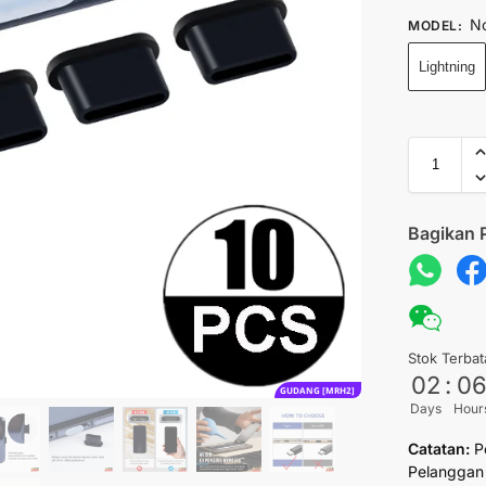
No
MODEL
:
Lightning
Bagikan 
Stok Terbat
02
:
0
GUDANG [MRH2]
Days
Hour
Catatan:
P
Pelanggan 