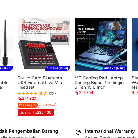
 [MRH1]
GUDANG [MRH1]
GUDANG [MRH1]
Sound Card Bluetooth
MC Cooling Pad Laptop
Sl
dBi
USB External Live Mic
Gaming Kipas Pendingin
Wa
a
Headset
6 Fan 15.6 Inch
Ne
Rp
227.504
Rp
★
★
★
★
★
4.7
)
(238)
Rp
274.320
1200 Terjual
Import China
Jual di Rp295.430
ah Pengembalian Barang
International Warranty
bila barang rusak
Sesuai Produk yang anda 