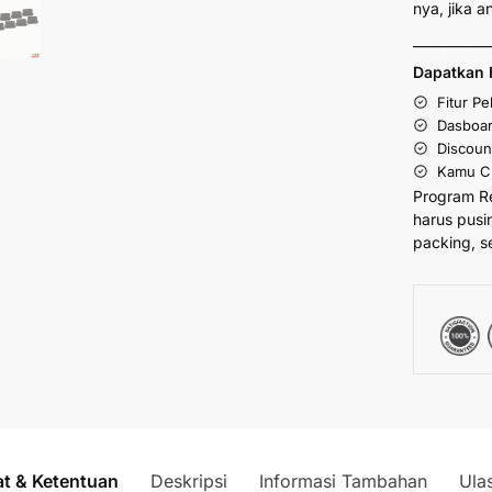
nya, jika 
___________
Dapatkan 
Fitur P
Dasboar
Discoun
Kamu Cu
Program R
harus pusi
packing, s
at & Ketentuan
Deskripsi
Informasi Tambahan
Ula