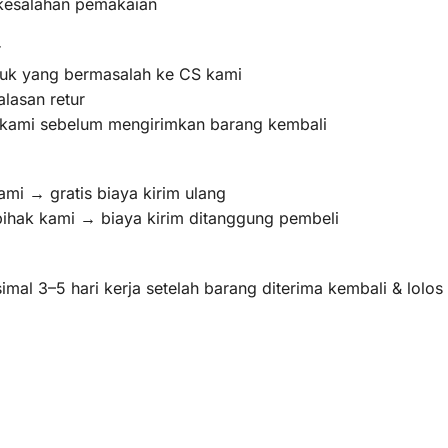
 kesalahan pemakaian
r
oduk yang bermasalah ke CS kami
lasan retur
m kami sebelum mengirimkan barang kembali
ami → gratis biaya kirim ulang
pihak kami → biaya kirim ditanggung pembeli
mal 3–5 hari kerja setelah barang diterima kembali & lolo