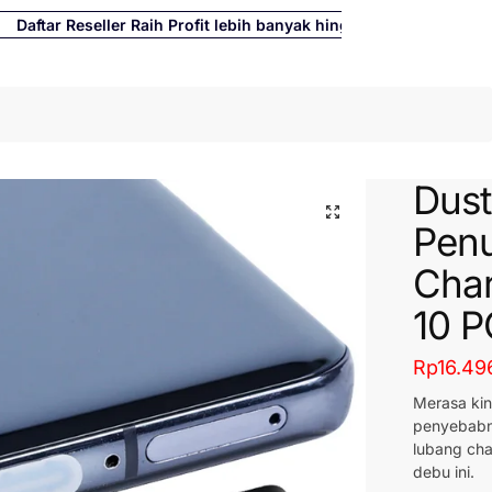
ftar Reseller Raih Profit lebih banyak hingga 500%
Cari
Dust
Penu
Char
10 
Rp
16.49
Merasa kin
penyebabn
lubang cha
debu ini.