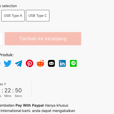
 selection
USB Type A
USB Type C
Tambah ke keranjang
Produk:
as !!
6
:
22
:
49
s
Mins
Secs
embelian
Pay With Paypal
Hanya khusus
International kami. anda dapat mengabaikan