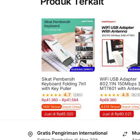
Produk Terkait
GUDANG [MRH1]
GUDANG
Sikat Pembersih
WiFi USB Adapter
Keyboard Folding 7in1
802.11N 150Mbps 3
with Key Puller
MT7601 with Anten
★
★
★
★
★
★
★
★
★
★
4.7
4.5
(280)
(823
Rp
41.360
–
Rp
41.584
Rp
69.360
1400 Terjual
4.574 Terjual
Import China
Import China
Jual di Rp65.320
Jual di Rp90.021
Gratis Pengiriman International
Mud
Setiap Pembelian di Atas 30jt
Apa