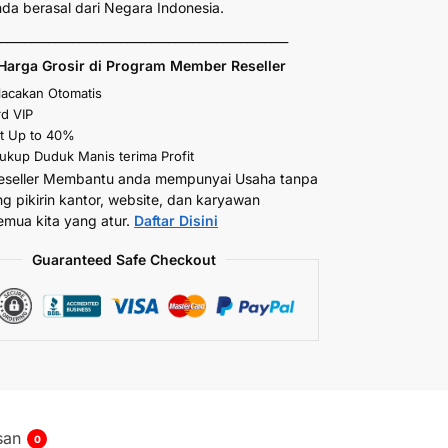
anda berasal dari Negara Indonesia.
_________________________________________________
Harga Grosir di Program Member Reseller
elacakan Otomatis
d VIP
t Up to 40%
kup Duduk Manis terima Profit
eseller Membantu anda mempunyai Usaha tanpa
ng pikirin kantor, website, dan karyawan
emua kita yang atur.
Daftar Disini
Guaranteed Safe Checkout
san
0