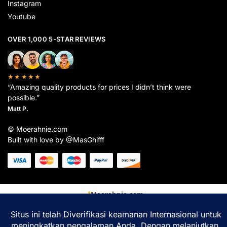
Instagram
Youtube
OVER 1,000 5-STAR REVIEWS
★★★★★
“Amazing quality products for prices I didn’t think were
possible.”
Matt P.
© Moerahnie.com
Built with love by @MasGhifff
Moerahnie.com
dipantau secara real-time oleh
Google Analytics
untuk memastikan
pengalaman belanja terbaik Anda.