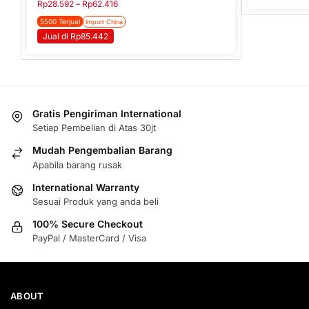
Rp
28.592
–
Rp
62.416
5500 Terjual
Import China
Jual di Rp85.442
Gratis Pengiriman International
Setiap Pembelian di Atas 30jt
Mudah Pengembalian Barang
Apabila barang rusak
International Warranty
Sesuai Produk yang anda beli
100% Secure Checkout
PayPal / MasterCard / Visa
ABOUT