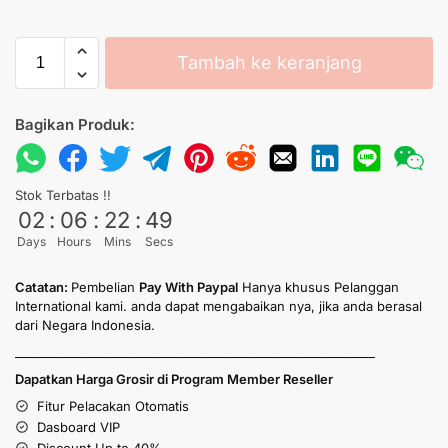
Tambah ke keranjang
Bagikan Produk:
Stok Terbatas !!
02
:
06
:
22
:
49
Days
Hours
Mins
Secs
Catatan:
Pembelian
Pay With Paypal
Hanya khusus Pelanggan
International kami. anda dapat mengabaikan nya, jika anda berasal
dari Negara Indonesia.
____________________________________________________________
Dapatkan Harga Grosir di Program Member Reseller
Fitur Pelacakan Otomatis
Dasboard VIP
Discount Up to 40%