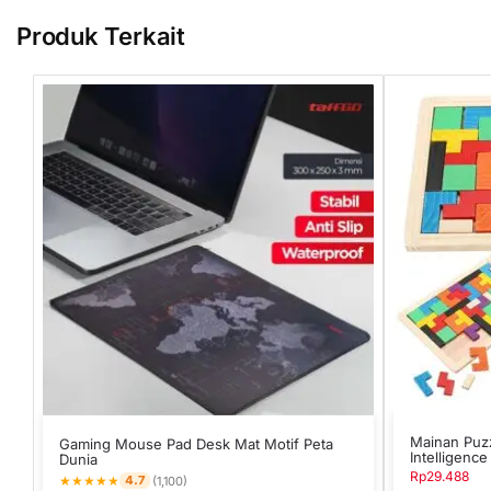
Produk Terkait
Mainan Puz
Gaming Mouse Pad Desk Mat Motif Peta
Intelligence
Dunia
Rp
29.488
★
★
★
★
★
4.7
(1,100)