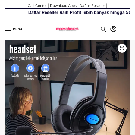
Call Center
|
Download Apps
|
Daftar Reseller
|
Daftar Reseller Raih Profit lebih banyak hingga 500%
MENU