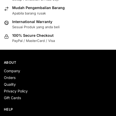
Mudah Pengembalian Barang
Apabila barang rusak
International Warranty
Sesuai Produk yang anda beli
100% Secure Checkout
PayPal / MasterCard / Visa
ABOUT
Company
Orders
Quality
Privacy Policy
Gift Cards
HELP