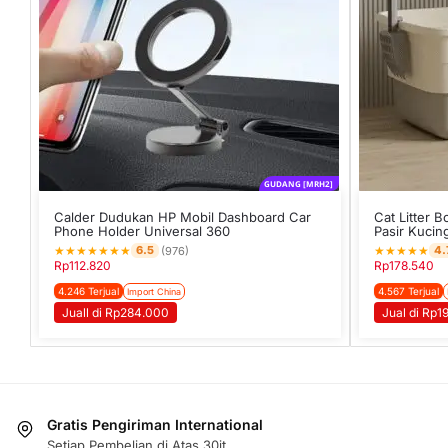
GUDANG [MRH2]
Calder Dudukan HP Mobil Dashboard Car
Cat Litter 
Phone Holder Universal 360
Pasir Kucin
★
★
★
★
★
★
★
★
★
★
★
★
6.5
4.
(976)
Rp
112.820
Rp
178.540
4.246 Terjual
4.567 Terjual
Import China
Juall di Rp284.000
Jual di Rp
Gratis Pengiriman International
Setiap Pembelian di Atas 30jt