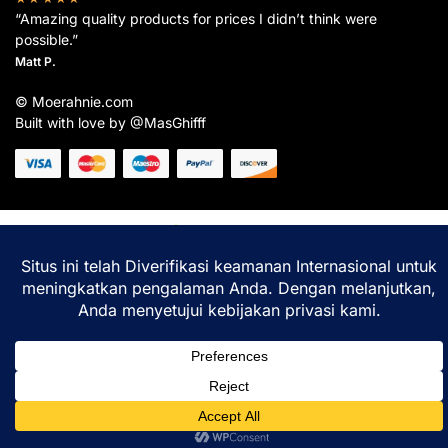
“Amazing quality products for prices I didn’t think were
possible.”
Matt P.
© Moerahnie.com
Built with love by @MasGhifff
Moerahnie.com
dipantau secara real-time oleh
Google Analytics
untuk memastikan
pengalaman belanja terbaik Anda.
Home
Shop
Lacak
Help
Login