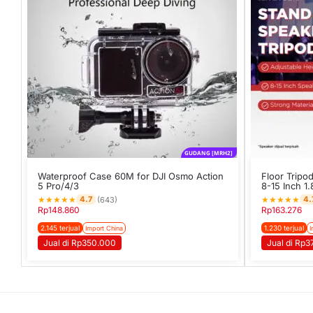
GUDANG [MRH2]
Waterproof Case 60M for DJI Osmo Action
Floor Tripo
5 Pro/4/3
8-15 Inch 1
★
★
★
★
★
★
★
★
★
★
4.7
4.
(643)
Rp
148.860
Rp
163.276
2.145 terjual
1.230 terjual
Import China
I
Jual di Rp350.000
Jual di Rp