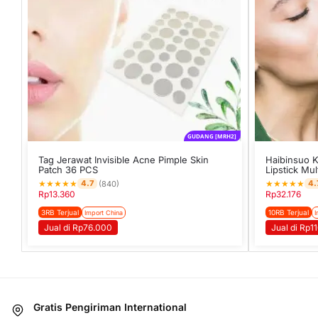
GUDANG [MRH2]
Tag Jerawat Invisible Acne Pimple Skin
Haibinsuo 
Patch 36 PCS
Lipstick Mu
★
★
★
★
★
★
★
★
★
★
4.7
4.
(840)
Rp
13.360
Rp
32.176
3RB Terjual
10RB Terjual
Import China
I
Jual di Rp76.000
Jual di Rp1
Gratis Pengiriman International