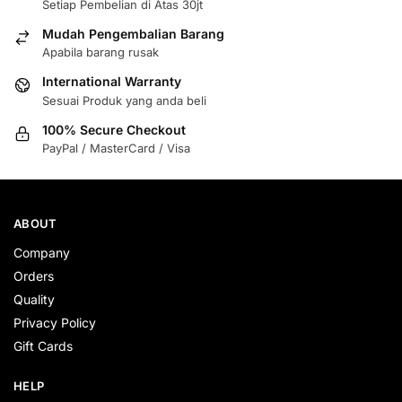
Setiap Pembelian di Atas 30jt
Mudah Pengembalian Barang
Apabila barang rusak
International Warranty
Sesuai Produk yang anda beli
100% Secure Checkout
PayPal / MasterCard / Visa
ABOUT
Company
Orders
Quality
Privacy Policy
Gift Cards
HELP