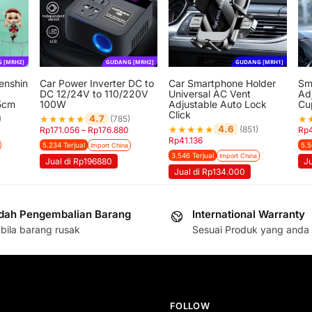
 [MRH2]
GUDANG [MRH2]
GUDANG [MRH1]
enshin
Car Power Inverter DC to
Car Smartphone Holder
Sm
DC 12/24V to 110/220V
Universal AC Vent
Ad
5cm
100W
Adjustable Auto Lock
Cu
Click
★
★
★
★
★
★
4.7
)
(785)
★
★
★
★
★
4.6
(851)
Rp
171.056
–
Rp
176.880
Rp
Rp
41.136
5.234 Terjual
5.5
Import China
3.546 Terjual
Import China
Jual di Rp196880
J
Jual di Rp134.000
ah Pengembalian Barang
International Warranty
bila barang rusak
Sesuai Produk yang anda 
FOLLOW