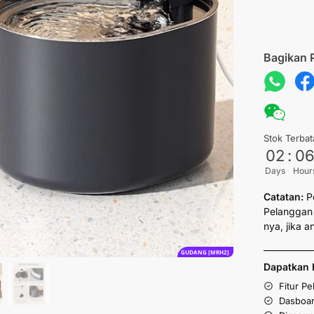
Bagikan 
Stok Terbat
02
:
0
Days
Hour
Catatan:
P
Pelanggan 
nya, jika 
___________
GUDANG [MRH2]
Dapatkan 
Fitur P
Dasboar