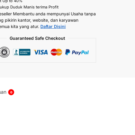
t Up to 40%
kup Duduk Manis terima Profit
eseller Membantu anda mempunyai Usaha tanpa
ng pikirin kantor, website, dan karyawan
emua kita yang atur.
Daftar Disini
Guaranteed Safe Checkout
san
0