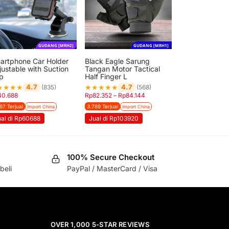
GUDANG [MRH2]
GUDANG [MRH1]
artphone Car Holder
Black Eagle Sarung
justable with Suction
Tangan Motor Tactical
p
Half Finger L
★
★
★
★
★
★
★
★
★
4.7
4.7
(835)
(568)
40.688
Rp
82.352
–
Rp
84.144
67 Terjual
3.789 Terjual
Import China
Import China
ual di Rp60688
Jual di Rp103920
100% Secure Checkout
beli
PayPal / MasterCard / Visa
OVER 1,000 5-STAR REVIEWS