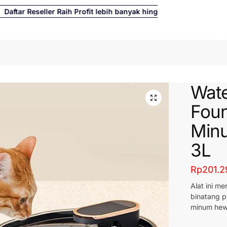
ar Reseller Raih Profit lebih banyak hingga 500%
Cari
Wate
Foun
Minu
3L
Rp
201.2
Alat ini m
binatang p
minum he