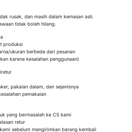
idak rusak, dan masih dalam kemasan asli.
awaan tidak boleh hilang.
ma
t produksi
warna/ukuran berbeda dari pesanan
bukan karena kesalahan penggunaan)
iretur
ker, pakaian dalam, dan sejenisnya
 kesalahan pemakaian
r
oduk yang bermasalah ke CS kami
lasan retur
m kami sebelum mengirimkan barang kembali