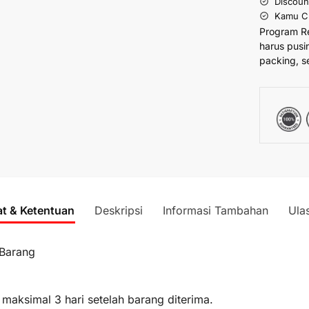
Discoun
Kamu Cu
Program R
harus pusi
packing, s
at & Ketentuan
Deskripsi
Informasi Tambahan
Ula
 Barang
 maksimal 3 hari setelah barang diterima.