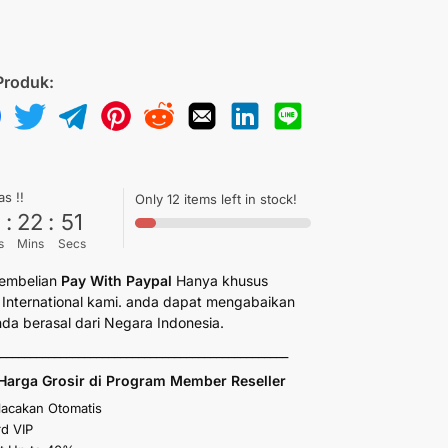
Produk:
as !!
Only 12 items left in stock!
6
:
22
:
49
s
Mins
Secs
embelian
Pay With Paypal
Hanya khusus
International kami. anda dapat mengabaikan
anda berasal dari Negara Indonesia.
_________________________________________________
Harga Grosir di Program Member Reseller
elacakan Otomatis
d VIP