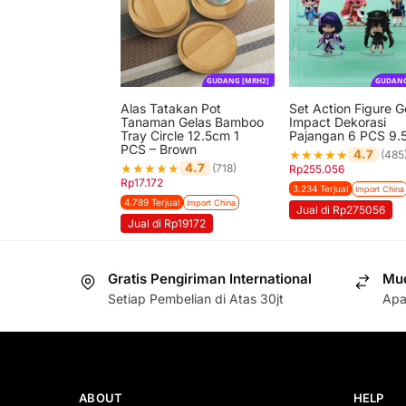
GUDANG [MRH2]
GUDANG
Alas Tatakan Pot
Set Action Figure G
Tanaman Gelas Bamboo
Impact Dekorasi
Tray Circle 12.5cm 1
Pajangan 6 PCS 9.
PCS – Brown
★
★
★
★
★
4.7
(485
★
★
★
★
★
4.7
(718)
Rp
255.056
Rp
17.172
3.234 Terjual
Import China
4.789 Terjual
Import China
Jual di Rp275056
Jual di Rp19172
Gratis Pengiriman International
Mud
Setiap Pembelian di Atas 30jt
Apa
ABOUT
HELP