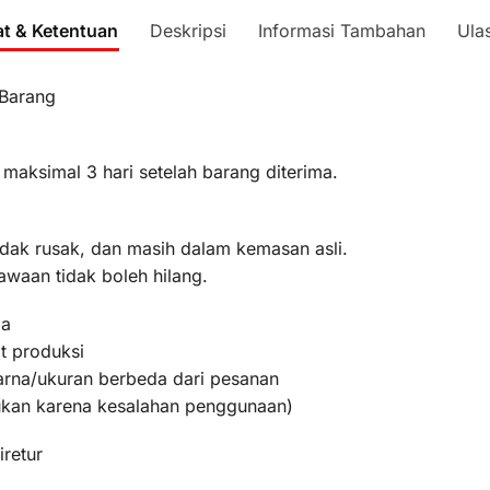
at & Ketentuan
Deskripsi
Informasi Tambahan
Ula
 Barang
 maksimal 3 hari setelah barang diterima.
idak rusak, dan masih dalam kemasan asli.
awaan tidak boleh hilang.
ma
t produksi
warna/ukuran berbeda dari pesanan
bukan karena kesalahan penggunaan)
iretur