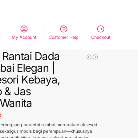
My Account
Customer Help
Checkout
 Rantai Dada
ai Elegan |
sori Kebaya,
b & Jas
/Wanita
5
kerongsang berantai rumbai merupakan aksesori
l sekaligus modis bagi perempuan—khususnya
ercantik hijab, kebaya, selendang, atau jas