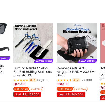
 [MRH2]
GUDANG [MRH2]
GUDANG [MRH2]
es
Gunting Rambut Salon
Dompet Kartu Anti
Ko
ti
Set 7in1 Buffing Stainlees
Magnetik RFID – 2323 –
Pe
00
Steel 4Cr13
Black
Mu
24
★
★
★
★
★
★
★
★
★
★
4.7
4.7
(63,000)
(58,000)
★
Rp
98.480
Rp
80.112
Rp
3.010 terjual
3.890 Terjual
Import China
Import China
1.5
Jual di Rp252.000
Jual di Rp200.000
J