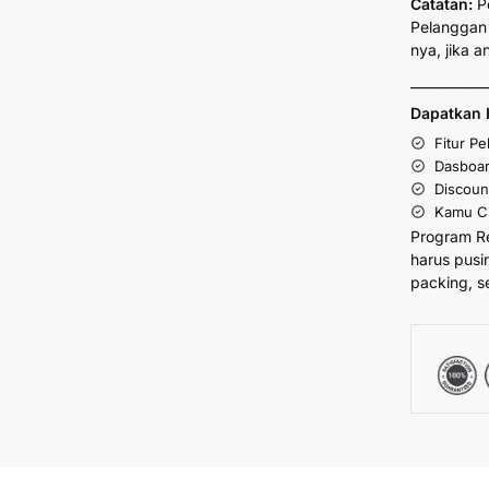
Catatan:
P
Pelanggan 
nya, jika 
___________
Dapatkan 
Fitur P
Dasboar
Discoun
Kamu Cu
Program R
harus pusi
packing, s