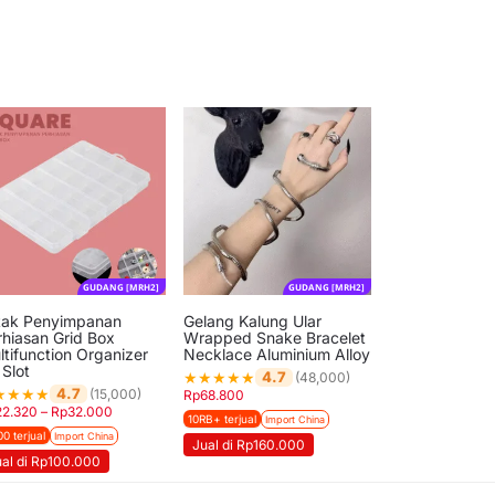
GUDANG [MRH2]
GUDANG [MRH2]
tak Penyimpanan
Gelang Kalung Ular
rhiasan Grid Box
Wrapped Snake Bracelet
ltifunction Organizer
Necklace Aluminium Alloy
 Slot
★
★
★
★
★
4.7
(48,000)
★
★
★
★
4.7
(15,000)
Rp
68.800
22.320
–
Rp
32.000
10RB+ terjual
Import China
00 terjual
Import China
Jual di Rp160.000
ual di Rp100.000