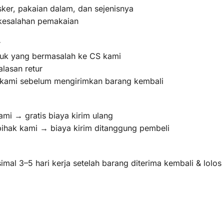
ker, pakaian dalam, dan sejenisnya
 kesalahan pemakaian
r
oduk yang bermasalah ke CS kami
lasan retur
m kami sebelum mengirimkan barang kembali
ami → gratis biaya kirim ulang
pihak kami → biaya kirim ditanggung pembeli
mal 3–5 hari kerja setelah barang diterima kembali & lolo