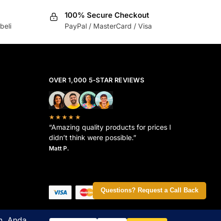
100% Secure Checkout
beli
PayPal / MasterCard / Visa
OVER 1,000 5-STAR REVIEWS
★★★★★
“Amazing quality products for prices I
didn’t think were possible.”
Matt P.
Questions? Request a Call Back