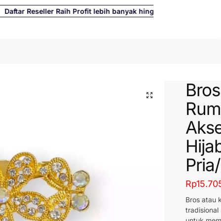
tar Reseller Raih Profit lebih banyak hingga 500%
Cari
Bros
Rumb
Akse
Hija
Pria
Rp
15.70
Bros atau 
tradisiona
untuk memp