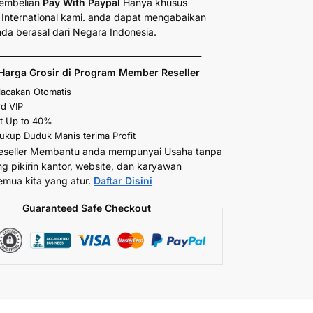
embelian
Pay With Paypal
Hanya khusus
International kami. anda dapat mengabaikan
anda berasal dari Negara Indonesia.
_________________________________________________
Harga Grosir di Program Member Reseller
elacakan Otomatis
d VIP
t Up to 40%
kup Duduk Manis terima Profit
eseller Membantu anda mempunyai Usaha tanpa
ng pikirin kantor, website, dan karyawan
emua kita yang atur.
Daftar Disini
Guaranteed Safe Checkout