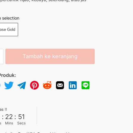
 selection
ose Gold
Tambah ke keranjang
Produk:
as !!
6
:
22
:
50
s
Mins
Secs