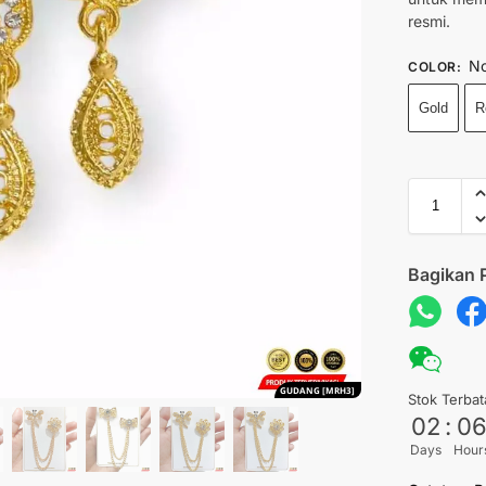
resmi.
No
COLOR
:
Gold
R
Bagikan 
GUDANG [MRH3]
Stok Terbat
02
:
0
Days
Hour