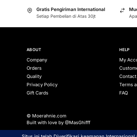
Gratis Pengiriman International
Mud
Setiap Pembelian di Atas 30jt
Apa
ABOUT
HELP
Company
My Acc
Orders
Custome
Quality
Contact
Privacy Policy
Terms a
Gift Cards
FAQ
© Moerahnie.com
Built with love by @MasGhifff