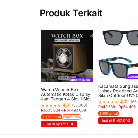
Produk Terkait
GUDANG
GUDANG [MRH2]
Kacamata Sunglass
Watch Winder Box
Unisex Polarized An
Automatic Kotak Display
Silau Outdoor UV2
Jam Tangan 4 Slot 1 Slot
★
★
★
★
★
4.7
(166)
★
★
★
★
★
4.7
(35,000)
Rp
49.568
–
Rp
54.496
Rp
503.024
–
Rp
1.490.608
3.500 terjual
7.096 Terjual
Import China
Jual di Rp52.000
Jual di Rp175.000