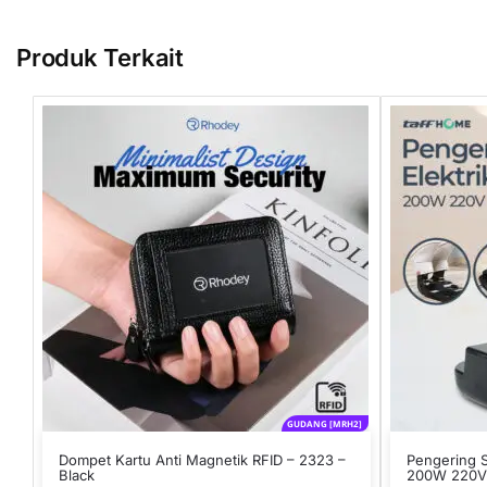
Produk Terkait
GUDANG [MRH2]
Dompet Kartu Anti Magnetik RFID – 2323 –
Pengering S
Black
200W 220V