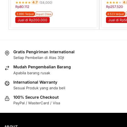
★
★
★
★
★
★
★
★
★
★
4.7
4.
(58,000)
Rp
80.112
Rp
257.520
3.890 Terjual
4.523 terjual
Import China
Jual di Rp200.000
Jual di Rp
Gratis Pengiriman International
Setiap Pembelian di Atas 30jt
Mudah Pengembalian Barang
Apabila barang rusak
International Warranty
Sesuai Produk yang anda beli
100% Secure Checkout
PayPal / MasterCard / Visa
ABOUT