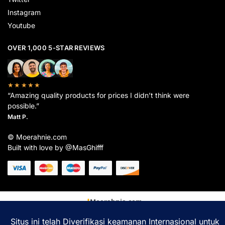
Instagram
Youtube
OVER 1,000 5-STAR REVIEWS
★★★★★
“Amazing quality products for prices I didn’t think were
possible.”
Matt P.
© Moerahnie.com
Built with love by @MasGhifff
Moerahnie.com
dipantau secara real-time oleh
Google Analytics
untuk memastikan
pengalaman belanja terbaik Anda.