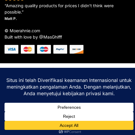
“Amazing quality products for prices I didn’t think were
possible.”
Matt P.
© Moerahnie.com
Built with love by @MasGhifff
Moerahnie.com
dipantau secara real-time oleh
Google Analytics
untuk memastikan
pengalaman belanja terbaik Anda.
Home
Shop
Lacak
Help
Login