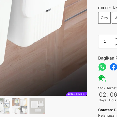
No
COLOR
:
Grey
W
Bagikan 
Stok Terbat
02
:
0
GUDANG [MRH2]
Days
Hour
Catatan:
P
Pelanggan 