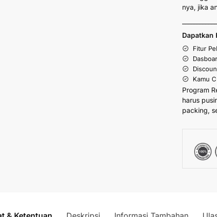
nya, jika 
___________
Dapatkan 
Fitur P
Dasboar
Discoun
Kamu Cu
Program R
harus pusi
packing, s
at & Ketentuan
Deskripsi
Informasi Tambahan
Ula