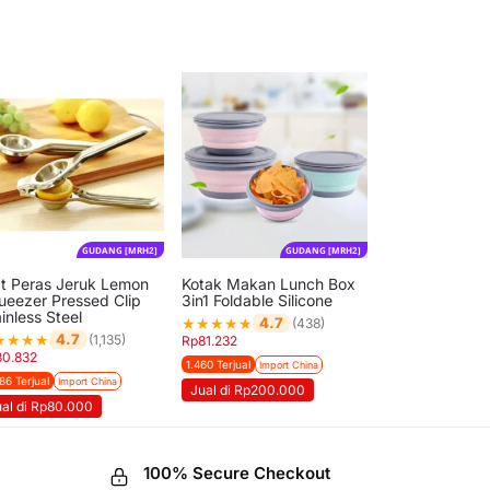
GUDANG [MRH2]
GUDANG [MRH2]
at Peras Jeruk Lemon
Kotak Makan Lunch Box
ueezer Pressed Clip
3in1 Foldable Silicone
inless Steel
★
★
★
★
★
4.7
(438)
★
★
★
★
4.7
(1,135)
Rp
81.232
30.832
1.460 Terjual
Import China
86 Terjual
Import China
Jual di Rp200.000
ual di Rp80.000
100% Secure Checkout