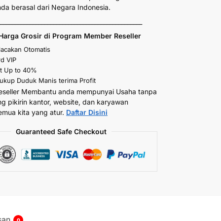
anda berasal dari Negara Indonesia.
_________________________________________________
Harga Grosir di Program Member Reseller
elacakan Otomatis
d VIP
t Up to 40%
kup Duduk Manis terima Profit
eseller Membantu anda mempunyai Usaha tanpa
ng pikirin kantor, website, dan karyawan
emua kita yang atur.
Daftar Disini
Guaranteed Safe Checkout
san
0