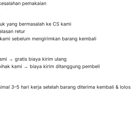
 kesalahan pemakaian
r
oduk yang bermasalah ke CS kami
lasan retur
m kami sebelum mengirimkan barang kembali
ami → gratis biaya kirim ulang
pihak kami → biaya kirim ditanggung pembeli
mal 3–5 hari kerja setelah barang diterima kembali & lolo