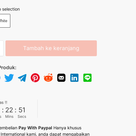
 selection
hite
Tambah ke keranjang
Produk:
as !!
6
:
22
:
50
s
Mins
Secs
embelian
Pay With Paypal
Hanya khusus
International kami. anda dapat mengabaikan