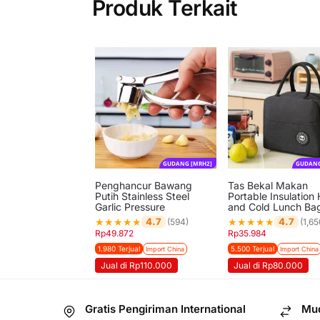
Produk Terkait
GUDANG [MRH2]
GUDANG
Penghancur Bawang
Tas Bekal Makan
Putih Stainless Steel
Portable Insulation 
Garlic Pressure
and Cold Lunch B
★
★
★
★
★
★
★
★
★
★
4.7
4.7
(594)
(1,65
Rp
49.872
Rp
35.984
1.980 Terjual
5.500 Terjual
Import China
Import China
Jual di Rp110.000
Jual di Rp80.000
Gratis Pengiriman International
Mud