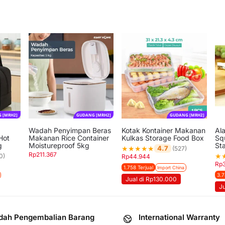
 [MRH2]
GUDANG [MRH2]
GUDANG [MRH2]
Wadah Penyimpan Beras
Kotak Kontainer Makanan
Al
Hot
Makanan Rice Container
Kulkas Storage Food Box
Sq
ag
Moistureproof 5kg
Sta
★
★
★
★
★
4.7
(527)
Rp
211.367
★
0)
Rp
44.944
Rp
1.758 Terjual
Import China
3.7
Jual di Rp130.000
J
ah Pengembalian Barang
International Warranty