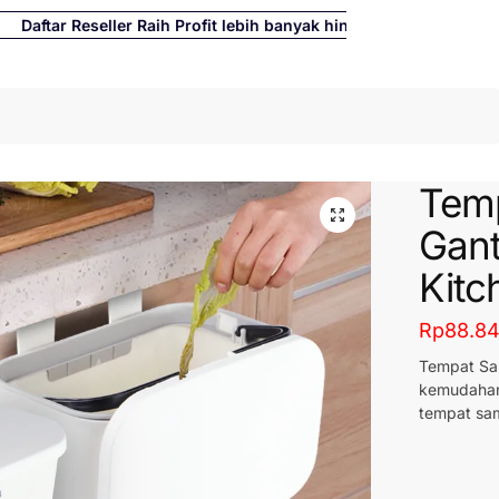
tar Reseller Raih Profit lebih banyak hingga 500%
Cari
Tem
Gan
Kitc
Rp
88.8
Tempat Sa
kemudahan
tempat sa