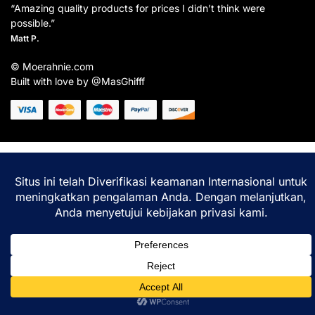
“Amazing quality products for prices I didn’t think were
possible.”
Matt P.
© Moerahnie.com
Built with love by @MasGhifff
Moerahnie.com
dipantau secara real-time oleh
Google Analytics
untuk memastikan
pengalaman belanja terbaik Anda.
Home
Shop
Lacak
Help
Login