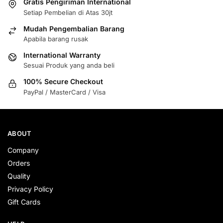
Gratis Pengiriman International
Setiap Pembelian di Atas 30jt
Mudah Pengembalian Barang
Apabila barang rusak
International Warranty
Sesuai Produk yang anda beli
100% Secure Checkout
PayPal / MasterCard / Visa
ABOUT
Company
Orders
Quality
Privacy Policy
Gift Cards