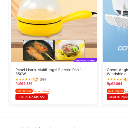
GUDANG [MRH2]
Panci Listrik Multifungsi Electric Pan 1L
Cover Angin
350W
Windshield 
★
★
★
★
★
★
★
★
★
★
4.7
4.
(98)
Rp
164.336
Rp
62.864
662 Terjual
424 Terjual
Import China
Im
Jual di Rp149.551
Jual di Rp6