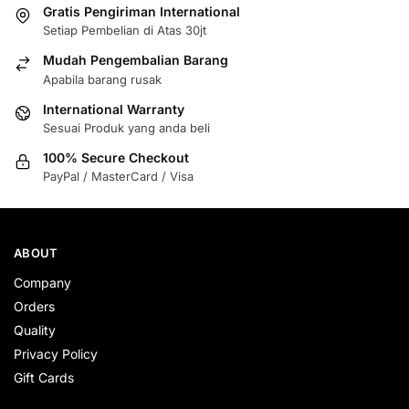
Gratis Pengiriman International
Setiap Pembelian di Atas 30jt
Mudah Pengembalian Barang
Apabila barang rusak
International Warranty
Sesuai Produk yang anda beli
100% Secure Checkout
PayPal / MasterCard / Visa
ABOUT
Company
Orders
Quality
Privacy Policy
Gift Cards