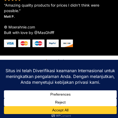
“Amazing quality products for prices I didn’t think were
possible.”
Matt P.
© Moerahnie.com
Built with love by @MasGhifff
Moerahnie.com
dipantau secara real-time oleh
Google Analytics
untuk memastikan
pengalaman belanja terbaik Anda.
Home
Shop
Lacak
Help
Login