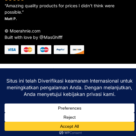
“Amazing quality products for prices I didn’t think were
possible.”
Matt P.
© Moerahnie.com
Built with love by @MasGhifff
Moerahnie.com
dipantau secara real-time oleh
Google Analytics
untuk memastikan
pengalaman belanja terbaik Anda.
Home
Shop
Lacak
Help
Login