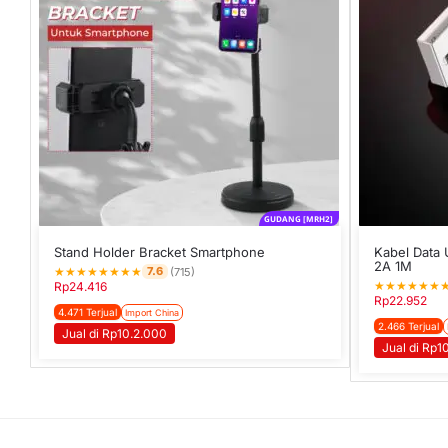
GUDANG [MRH2]
Stand Holder Bracket Smartphone
Kabel Data 
2A 1M
★
★
★
★
★
★
★
★
7.6
(715)
★
★
★
★
★
★
Rp
24.416
Rp
22.952
4.471 Terjual
Import China
2.466 Terjual
Jual di Rp10.2.000
Jual di Rp