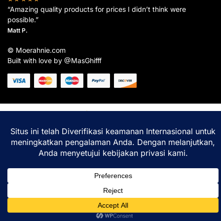
“Amazing quality products for prices I didn’t think were
possible.”
Matt P.
© Moerahnie.com
Built with love by @MasGhifff
Moerahnie.com
dipantau secara real-time oleh
Google Analytics
untuk memastikan
pengalaman belanja terbaik Anda.
Home
Shop
Lacak
Help
Login