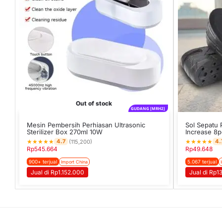
Out of stock
GUDANG [MRH2]
Mesin Pembersih Perhiasan Ultrasonic
Sol Sepatu 
Sterilizer Box 270ml 10W
Increase 8
★
★
★
★
★
★
★
★
★
★
4.7
4.
(115,200)
Rp
545.664
Rp
49.648
900+ terjual
5.067 terjual
Import China
Jual di Rp1.152.000
Jual di Rp1