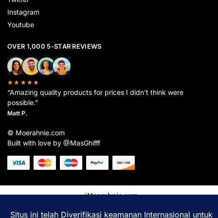
Instagram
Youtube
OVER 1,000 5-STAR REVIEWS
★★★★★
“Amazing quality products for prices I didn’t think were
possible.”
Matt P.
© Moerahnie.com
Built with love by @MasGhifff
Moerahnie.com
dipantau secara real-time oleh
Google Analytics
untuk memastikan
pengalaman belanja terbaik Anda.