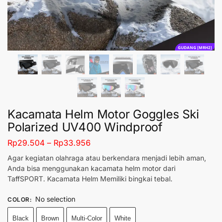
GUDANG [MRH2]
Kacamata Helm Motor Goggles Ski
Polarized UV400 Windproof
Rp
29.504
–
Rp
33.956
Agar kegiatan olahraga atau berkendara menjadi lebih aman,
Anda bisa menggunakan kacamata helm motor dari
TaffSPORT. Kacamata Helm Memiliki bingkai tebal.
No selection
COLOR
:
Black
Brown
Multi-Color
White