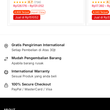
★
★
★
★
★
★
★
★
★
★
4.7
4.
(736)
Rp
126.176
–
Rp
131.052
Rp
17.392
–
R
4.909 Terjual
4.343 Terjual
Import China
Jual di Rp151052
Jual di Rp
Gratis Pengiriman International
Setiap Pembelian di Atas 30jt
Mudah Pengembalian Barang
Apabila barang rusak
International Warranty
Sesuai Produk yang anda beli
100% Secure Checkout
PayPal / MasterCard / Visa
ABOUT