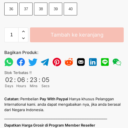
36
37
38
39
40
Tambah ke keranjang
Bagikan Produk:
Stok Terbatas !!
02
:
06
:
23
:
05
Days
Hours
Mins
Secs
Catatan:
Pembelian
Pay With Paypal
Hanya khusus Pelanggan
International kami. anda dapat mengabaikan nya, jika anda berasal
dari Negara Indonesia.
____________________________________________________________
Dapatkan Harga Grosir di Program Member Reseller