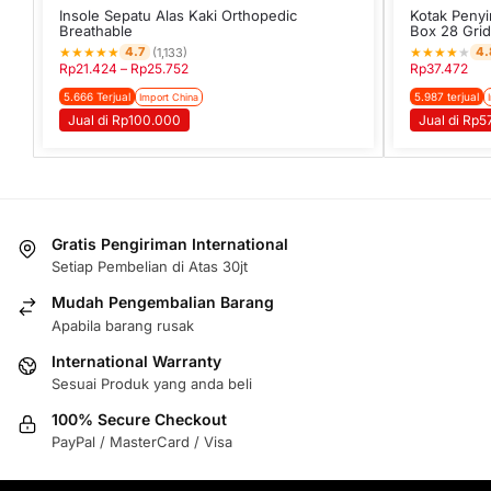
Insole Sepatu Alas Kaki Orthopedic
Kotak Peny
Breathable
Box 28 Grid
★
★
★
★
★
★
★
★
★
★
4.7
4.
(1,133)
Rp
21.424
–
Rp
25.752
Rp
37.472
5.666 Terjual
5.987 terjual
Import China
Jual di Rp100.000
Jual di Rp5
Gratis Pengiriman International
Setiap Pembelian di Atas 30jt
Mudah Pengembalian Barang
Apabila barang rusak
International Warranty
Sesuai Produk yang anda beli
100% Secure Checkout
PayPal / MasterCard / Visa