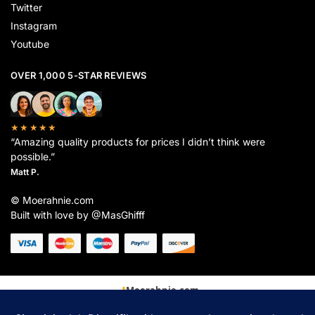
Twitter
Instagram
Youtube
OVER 1,000 5-STAR REVIEWS
★★★★★
“Amazing quality products for prices I didn’t think were
possible.”
Matt P.
© Moerahnie.com
Built with love by @MasGhifff
Moerahnie.com
dipantau secara real-time oleh
Google Analytics
untuk memastikan