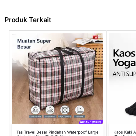
Produk Terkait
GUDANG [MRH2]
Tas Travel Besar Pindahan Waterpoof Large
Kaos Kaki A