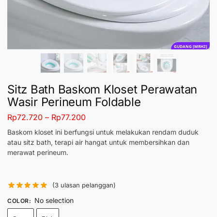
GUDANG [MRH2]
Sitz Bath Baskom Kloset Perawatan
Wasir Perineum Foldable
Rp
72.720
–
Rp
77.200
Baskom kloset ini berfungsi untuk melakukan rendam duduk
atau sitz bath, terapi air hangat untuk membersihkan dan
merawat perineum.
(
3
ulasan pelanggan)
No selection
COLOR
: