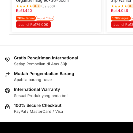
Organizer Bag 90x30x50cm
Slip Wanita
★
★
★
★
★
★
★
★
★
★
4.7
4.
(52,800)
Rp
51.440
Rp
44.048
2RB+ terjual
1.786 terjual
Import China
I
Jual di Rp176.000
Jual di Rp1
Gratis Pengiriman International
Setiap Pembelian di Atas 30jt
Mudah Pengembalian Barang
Apabila barang rusak
International Warranty
Sesuai Produk yang anda beli
100% Secure Checkout
PayPal / MasterCard / Visa