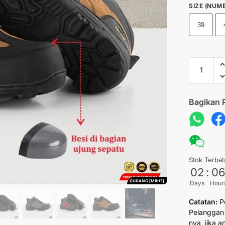
SIZE (NUME
39
Bagikan 
Stok Terbat
02
:
0
GUDANG [MRH3]
Days
Hour
Catatan:
P
Pelanggan 
nya, jika 