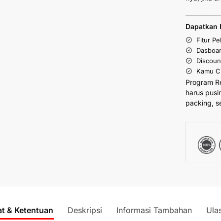
___________
Dapatkan 
Fitur P
Dasboar
Discoun
Kamu Cu
Program R
harus pusi
packing, s
at & Ketentuan
Deskripsi
Informasi Tambahan
Ula