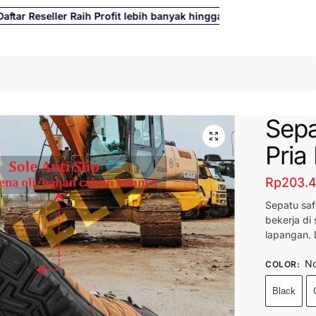
 Reseller Raih Profit lebih banyak hingga 500%
Cari
Sepa
Pria
Rp
203.
Sepatu saf
bekerja di 
lapangan. 
No
COLOR
:
Black