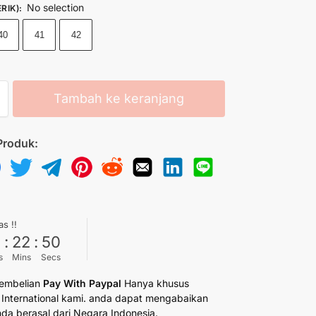
No selection
RIK)
:
40
41
42
Tambah ke keranjang
Produk:
as !!
6
:
22
:
49
s
Mins
Secs
embelian
Pay With Paypal
Hanya khusus
International kami. anda dapat mengabaikan
anda berasal dari Negara Indonesia.