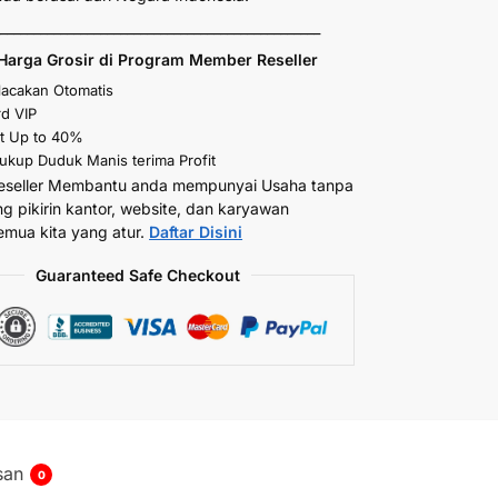
_________________________________________________
Harga Grosir di Program Member Reseller
elacakan Otomatis
d VIP
t Up to 40%
kup Duduk Manis terima Profit
eseller Membantu anda mempunyai Usaha tanpa
ng pikirin kantor, website, dan karyawan
emua kita yang atur.
Daftar Disini
Guaranteed Safe Checkout
san
0