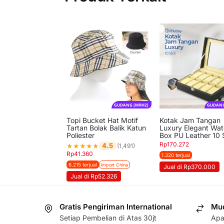
GUDANG [MRH2]
GUDANG
Topi Bucket Hat Motif
Kotak Jam Tangan
Tartan Bolak Balik Katun
Luxury Elegant Wa
Poliester
Box PU Leather 10 
Rp
170.272
★
★
★
★
★
4.5
(1,491)
Rp
41.360
1.320 terjual
6.215 terjual
Import China
Jual di Rp370.000
Jual di Rp52.326
Gratis Pengiriman International
Mud
Setiap Pembelian di Atas 30jt
Apa