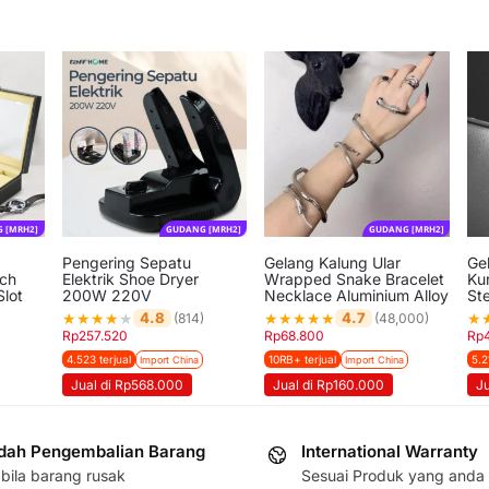
 [MRH2]
GUDANG [MRH2]
GUDANG [MRH2]
Pengering Sepatu
Gelang Kalung Ular
Ge
tch
Elektrik Shoe Dryer
Wrapped Snake Bracelet
Kur
Slot
200W 220V
Necklace Aluminium Alloy
Ste
★
★
★
★
★
★
★
★
★
★
★
4.8
4.7
(814)
(48,000)
Rp
257.520
Rp
68.800
Rp
4.523 terjual
10RB+ terjual
5.2
Import China
Import China
Jual di Rp568.000
Jual di Rp160.000
Ju
ah Pengembalian Barang
International Warranty
bila barang rusak
Sesuai Produk yang anda 