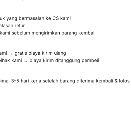
r
oduk yang bermasalah ke CS kami
lasan retur
m kami sebelum mengirimkan barang kembali
ami → gratis biaya kirim ulang
pihak kami → biaya kirim ditanggung pembeli
mal 3–5 hari kerja setelah barang diterima kembali & lolo