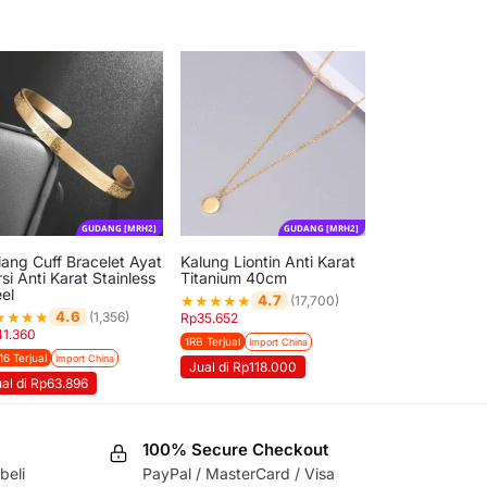
GUDANG [MRH2]
GUDANG [MRH2]
lang Cuff Bracelet Ayat
Kalung Liontin Anti Karat
si Anti Karat Stainless
Titanium 40cm
el
★
★
★
★
★
4.7
(17,700)
★
★
★
★
4.6
(1,356)
Rp
35.652
41.360
1RB Terjual
Import China
16 Terjual
Import China
Jual di Rp118.000
al di Rp63.896
100% Secure Checkout
beli
PayPal / MasterCard / Visa