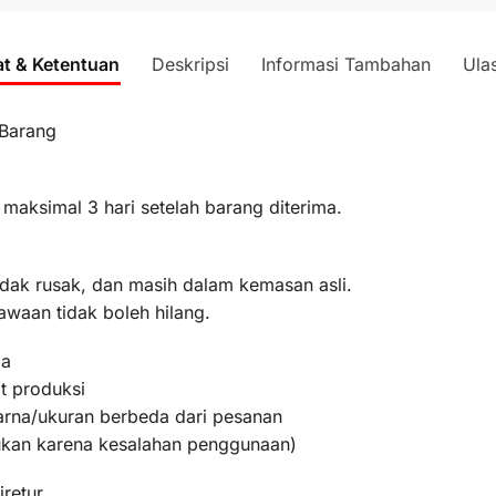
at & Ketentuan
Deskripsi
Informasi Tambahan
Ula
 Barang
 maksimal 3 hari setelah barang diterima.
idak rusak, dan masih dalam kemasan asli.
awaan tidak boleh hilang.
ma
t produksi
warna/ukuran berbeda dari pesanan
bukan karena kesalahan penggunaan)
iretur