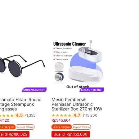
Out of stock
GUDANG [MRH2]
GUDANG [MRH2]
camata Hitam Round
Mesin Pembersih
ntage Steampunk
Perhiasan Ultrasonic
nglasses
Sterilizer Box 270ml 10W
★
★
★
★
★
★
★
★
★
4.5
4.7
(1,355)
(115,200)
67.120
Rp
545.664
57 Terjual
900+ terjual
Import China
Import China
al di Rp180.325
Jual di Rp1.152.000