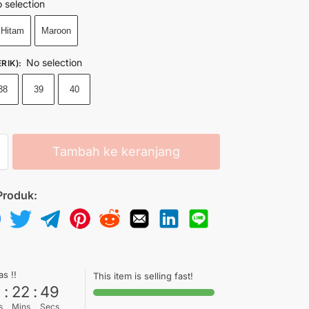
 selection
Hitam
Maroon
No selection
RIK)
:
38
39
40
Tambah ke keranjang
Produk:
as !!
This item is selling fast!
6
:
22
:
49
s
Mins
Secs