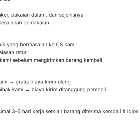
ker, pakaian dalam, dan sejenisnya
 kesalahan pemakaian
r
oduk yang bermasalah ke CS kami
lasan retur
m kami sebelum mengirimkan barang kembali
ami → gratis biaya kirim ulang
pihak kami → biaya kirim ditanggung pembeli
mal 3–5 hari kerja setelah barang diterima kembali & lolo