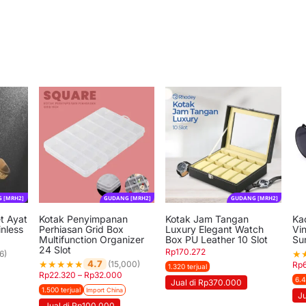
 [MRH2]
GUDANG [MRH2]
GUDANG [MRH2]
t Ayat
Kotak Penyimpanan
Kotak Jam Tangan
Ka
inless
Perhiasan Grid Box
Luxury Elegant Watch
Vi
Multifunction Organizer
Box PU Leather 10 Slot
Su
24 Slot
Rp
170.272
★
6)
★
★
★
★
★
4.7
(15,000)
Rp
1.320 terjual
Rp
22.320
–
Rp
32.000
6.4
Jual di Rp370.000
1.500 terjual
Import China
Ju
Jual di Rp100.000