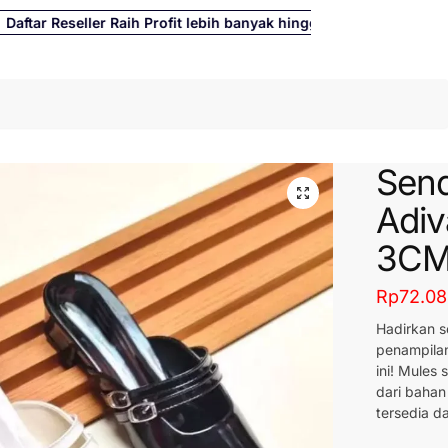
ar Reseller Raih Profit lebih banyak hingga 500%
Cari
Send
Adiv
3CM 
Rp
72.0
Hadirkan s
penampil
ini! Mules
dari bahan
tersedia d