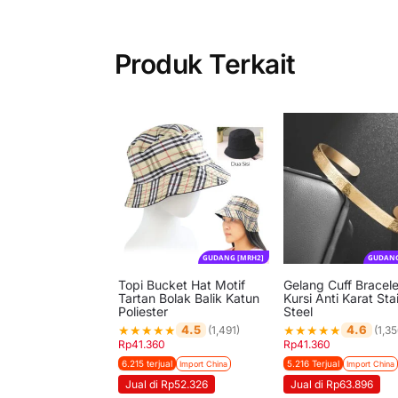
Produk Terkait
GUDANG [MRH2]
GUDANG
Topi Bucket Hat Motif
Gelang Cuff Bracele
Tartan Bolak Balik Katun
Kursi Anti Karat Sta
Poliester
Steel
★
★
★
★
★
★
★
★
★
★
4.5
4.6
(1,491)
(1,35
Rp
41.360
Rp
41.360
6.215 terjual
5.216 Terjual
Import China
Import China
Jual di Rp52.326
Jual di Rp63.896