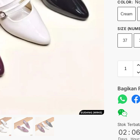
No
COLOR
:
Cream
SIZE (NUME
37
Bagikan 
GUDANG [MRH3]
Stok Terbat
02
:
0
Days
Hour