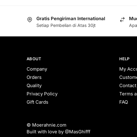
Gratis Pengiriman International
Mud
Setiap Pembelian di Atas 30jt
Apa
ABOUT
HELP
Company
My Acc
Orders
Custome
Quality
Contact
Privacy Policy
Terms a
Gift Cards
FAQ
© Moerahnie.com
Built with love by @MasGhifff