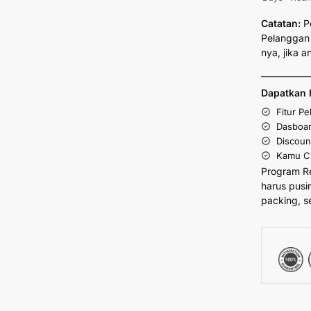
Catatan:
P
Pelanggan 
nya, jika 
___________
Dapatkan 
Fitur P
Dasboar
Discoun
Kamu Cu
Program R
harus pusi
packing, s