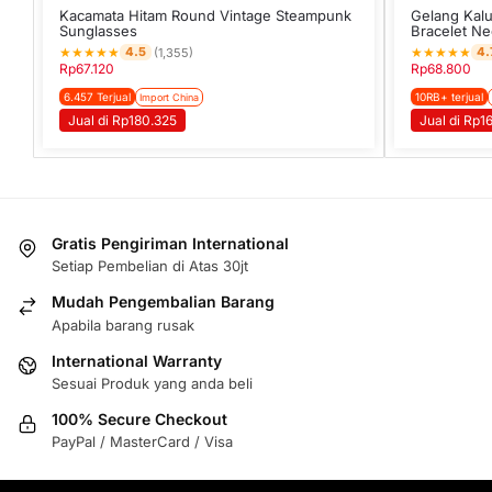
Kacamata Hitam Round Vintage Steampunk
Gelang Kal
Sunglasses
Bracelet Ne
★
★
★
★
★
★
★
★
★
★
4.5
4.
(1,355)
Rp
67.120
Rp
68.800
6.457 Terjual
10RB+ terjual
Import China
Jual di Rp180.325
Jual di Rp1
Gratis Pengiriman International
Setiap Pembelian di Atas 30jt
Mudah Pengembalian Barang
Apabila barang rusak
International Warranty
Sesuai Produk yang anda beli
100% Secure Checkout
PayPal / MasterCard / Visa