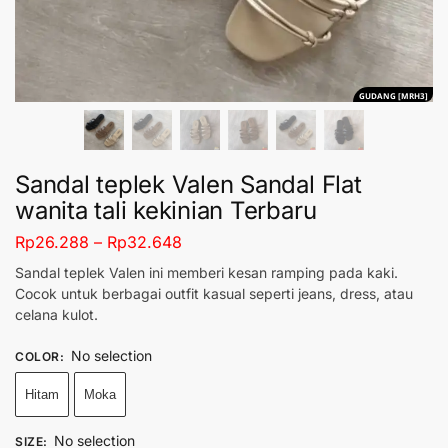
GUDANG [MRH3]
Sandal teplek Valen Sandal Flat
wanita tali kekinian Terbaru
Rp
26.288
–
Rp
32.648
Sandal teplek Valen ini memberi kesan ramping pada kaki.
Cocok untuk berbagai outfit kasual seperti jeans, dress, atau
celana kulot.
No selection
COLOR
:
Hitam
Moka
No selection
SIZE
: