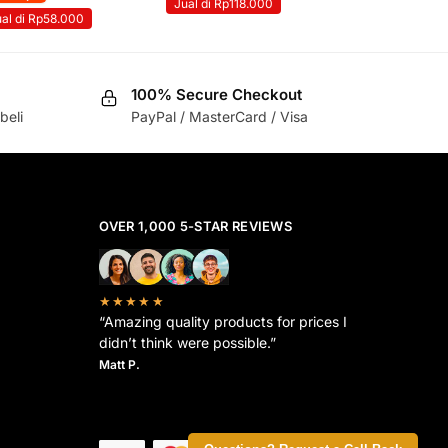
Jual di Rp118.000
ual di Rp58.000
100% Secure Checkout
beli
PayPal / MasterCard / Visa
OVER 1,000 5-STAR REVIEWS
★★★★★
“Amazing quality products for prices I
didn’t think were possible.”
Matt P.