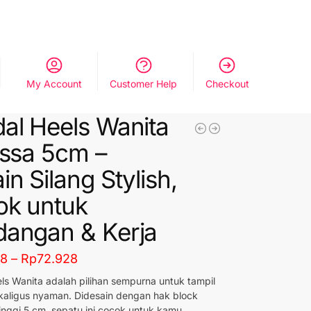
My Account
Customer Help
Checkout
al Heels Wanita
issa 5cm –
in Silang Stylish,
ok untuk
angan & Kerja
28
–
Rp
72.928
ls Wanita adalah pilihan sempurna untuk tampil
aligus nyaman. Didesain dengan hak block
inggi 5 cm, sepatu ini cocok untuk kamu.