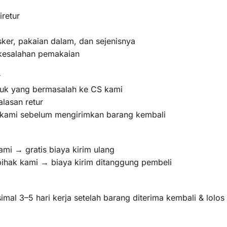
iretur
ker, pakaian dalam, dan sejenisnya
 kesalahan pemakaian
r
oduk yang bermasalah ke CS kami
lasan retur
m kami sebelum mengirimkan barang kembali
ami → gratis biaya kirim ulang
pihak kami → biaya kirim ditanggung pembeli
mal 3–5 hari kerja setelah barang diterima kembali & lolo