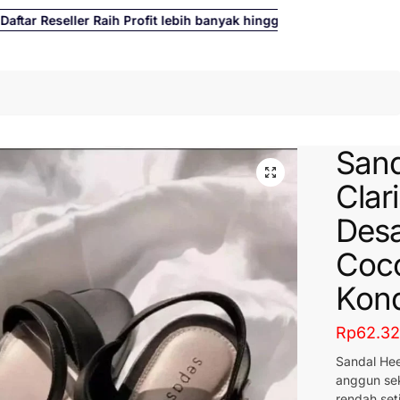
ar Reseller Raih Profit lebih banyak hingga 500%
Cari
Sand
Clar
Desa
Coc
Kond
Rp
62.3
Sandal Hee
anggun sek
rendah set