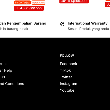
Jual di Rp100.000
9.800 Terjual
Import China
J
Jual di Rp800.000
ah Pengembalian Barang
International Warranty
bila barang rusak
Sesuai Produk yang anda 
FOLLOW
ount
Facebook
r Help
Tiktok
 Us
Twitter
nd Conditions
Instagram
Youtube