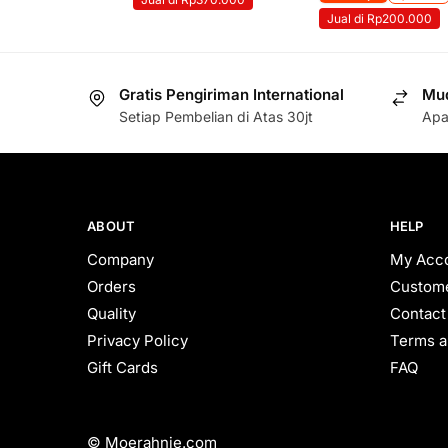
Jual di Rp200.000
Gratis Pengiriman International
Mud
Setiap Pembelian di Atas 30jt
Apa
ABOUT
HELP
Company
My Acc
Orders
Custome
Quality
Contact
Privacy Policy
Terms a
Gift Cards
FAQ
© Moerahnie.com