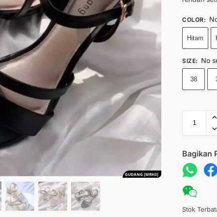
No
COLOR
:
Hitam
No s
SIZE
:
38
Bagikan 
GUDANG [MRH3]
Stok Terbat