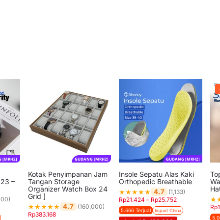
 [MRH2]
GUDANG [MRH2]
GUDANG [MRH2]
Kotak Penyimpanan Jam
Insole Sepatu Alas Kaki
Top
323 –
Tangan Storage
Orthopedic Breathable
Wa
Organizer Watch Box 24
Ha
★
★
★
★
★
4.7
(1,133)
Grid ]
★
000)
Rp
21.424
–
Rp
25.752
★
★
★
★
★
4.7
(160,000)
Rp
5.666 Terjual
Import China
Rp
383.168
5.0