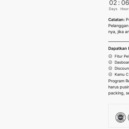
02
:
0
Days
Hour
Catatan:
P
Pelanggan 
nya, jika 
___________
Dapatkan 
Fitur P
Dasboar
Discoun
Kamu Cu
Program R
harus pusi
packing, s