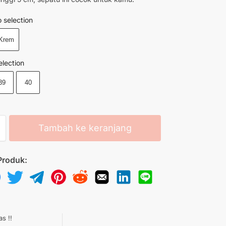
 selection
Krem
election
39
40
Tambah ke keranjang
Produk:
as !!