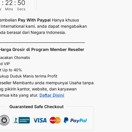
6
:
22
:
50
s
Mins
Secs
embelian
Pay With Paypal
Hanya khusus
International kami. anda dapat mengabaikan
anda berasal dari Negara Indonesia.
_________________________________________________
Harga Grosir di Program Member Reseller
elacakan Otomatis
d VIP
t Up to 40%
kup Duduk Manis terima Profit
eseller Membantu anda mempunyai Usaha tanpa
ng pikirin kantor, website, dan karyawan
emua kita yang atur.
Daftar Disini
Guaranteed Safe Checkout