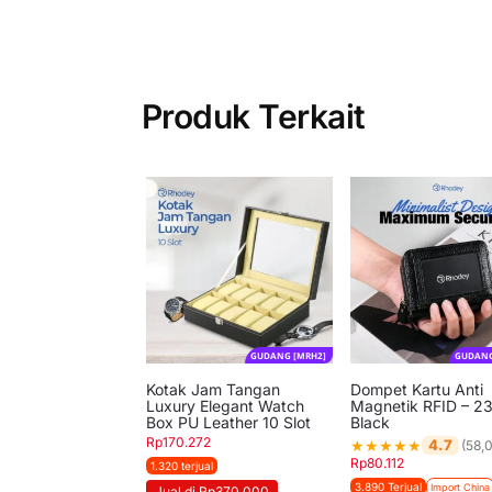
Produk Terkait
GUDANG [MRH2]
GUDANG
Kotak Jam Tangan
Dompet Kartu Anti
Luxury Elegant Watch
Magnetik RFID – 2
Box PU Leather 10 Slot
Black
Rp
170.272
★
★
★
★
★
4.7
(58,
Rp
80.112
1.320 terjual
3.890 Terjual
Import China
Jual di Rp370.000