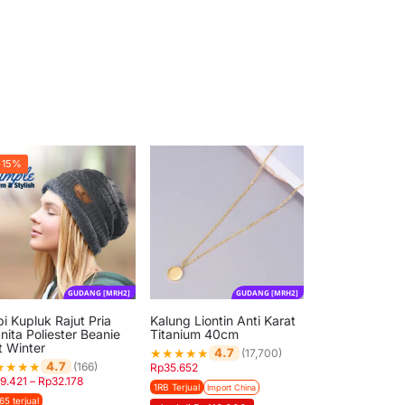
-15%
GUDANG [MRH2]
GUDANG [MRH2]
i Kupluk Rajut Pria
Kalung Liontin Anti Karat
nita Poliester Beanie
Titanium 40cm
t Winter
★
★
★
★
★
4.7
(17,700)
★
★
★
★
4.7
(166)
Rp
35.652
19.421
–
Rp
32.178
1RB Terjual
Import China
65 terjual